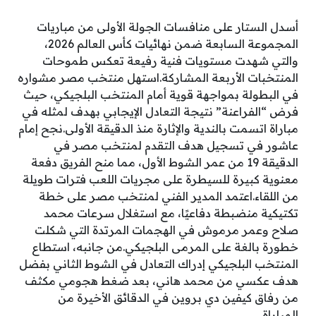
أسدل الستار على منافسات الجولة الأولى من مباريات
المجموعة السابعة ضمن نهائيات كأس العالم 2026،
والتي شهدت مستويات فنية رفيعة تعكس طموحات
المنتخبات الأربعة المشاركة.استهل منتخب مصر مشواره
في البطولة بمواجهة قوية أمام المنتخب البلجيكي، حيث
فرض “الفراعنة” نتيجة التعادل الإيجابي بهدف لمثله في
مباراة اتسمت بالندية والإثارة منذ الدقيقة الأولى.نجح إمام
عاشور في تسجيل هدف التقدم لمنتخب مصر في
الدقيقة 19 من عمر الشوط الأول، مما منح الفريق دفعة
معنوية كبيرة للسيطرة على مجريات اللعب فترات طويلة
من اللقاء.اعتمد المدير الفني لمنتخب مصر على خطة
تكتيكية منضبطة دفاعيًا، مع استغلال سرعات محمد
صلاح وعمر مرموش في الهجمات المرتدة التي شكلت
خطورة بالغة على المرمى البلجيكي.من جانبه، استطاع
المنتخب البلجيكي إدراك التعادل في الشوط الثاني بفضل
هدف عكسي من محمد هاني، بعد ضغط هجومي مكثف
من رفاق كيفين دي بروين في الدقائق الأخيرة من
المباراة.