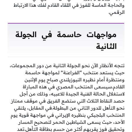
والحاجة الماسة للفوز في اللقاء القادم لفك هذا الارتباط
الرقمي.
مواجهات حاسمة في الجولة
الثانية
تتجه الأنظار الآن نحو الجولة الثانية من دور المجموعات،
حيث يستعد منتخب “الفراعنة” لمواجهة حاسمة
ومنتظرة أمام نظيره النيوزيلندي صباح يوم الإثنين
القادم.سيسعى المنتخب المصري في هذه المباراة
لاستغلال الحالة الفنية الجيدة للاعبيه، وذلك من أجل
حصد النقاط الثلاث التي ستضع الفريق في موقف ممتاز
نحو التأهل للدور الثاني من البطولة.في المقابل، يلتقي
المنتخب البلجيكي بنظيره الإيراني في مواجهة قوية يوم
الأحد، حيث يسعى الشياطين الحمر لتصحيح المسار
وتحقيق فوز يقربهم أكثر من حسم بطاقة التأهل.تعد