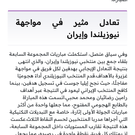
تعادل مثير في مواجهة
نيوزيلندا وإيران
وفي سياق متصل، استكملت مباريات المجموعة السابعة
بلقاء جمع بين منتخبي نيوزيلندا وإيران، والذي انتهى
بنتيجة التعادل الإيجابي بهدفين لكل فريق في مواجهة
غزيرة بالأهداف.قدم المنتخب النيوزيلندي أداءً هجوميًا
مفاجئًا، حيث نجح إيليا جوست في تسجيل هدفين، بينما
كافح المنتخب الإيراني ليعود في النتيجة عبر أهداف
رامين رضائيان ومحمد محبي.اتسمت هذه المباراة
بالطابع الهجومي المفتوح، مما جعلها واحدة من أكثر
مباريات الجولة الأولى إثارة، خاصة مع التبديلات التكتيكية
التي أجراها مدربا المنتخبين لحسم النقاط الثلاث.عكست
هذه النتيجة تقارب المستويات داخل المجموعة السابعة،
إذ يمتلك كل فريق نقطة واحدة في رصيده، مما يجعل