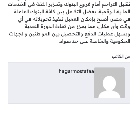
تقليل التزاحم أمام فروع البنوك وتعزيز الثقة في الخدمات
المالية الرقمية. بفضل التكامل بين كافة البنوك العاملة
في مصر، أصبح بإمكان العميل تنفيذ تحويلاته في أي
وقت وأي مكان، مما يعزز من كفاءة الدورة النقدية
ويسهل عمليات الدفع والتحصيل بين المواطنين والجهات
الحكومية والخاصة على حد سواء.
عن الكاتب
hagarmostafaa