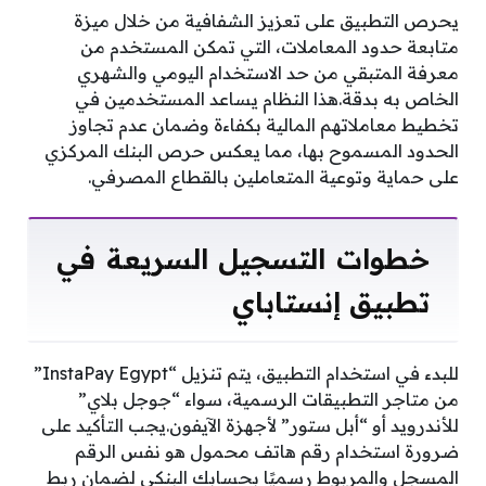
يحرص التطبيق على تعزيز الشفافية من خلال ميزة
متابعة حدود المعاملات، التي تمكن المستخدم من
معرفة المتبقي من حد الاستخدام اليومي والشهري
الخاص به بدقة.هذا النظام يساعد المستخدمين في
تخطيط معاملاتهم المالية بكفاءة وضمان عدم تجاوز
الحدود المسموح بها، مما يعكس حرص البنك المركزي
على حماية وتوعية المتعاملين بالقطاع المصرفي.
خطوات التسجيل السريعة في
تطبيق إنستاباي
للبدء في استخدام التطبيق، يتم تنزيل “InstaPay Egypt”
من متاجر التطبيقات الرسمية، سواء “جوجل بلاي”
للأندرويد أو “أبل ستور” لأجهزة الآيفون.يجب التأكيد على
ضرورة استخدام رقم هاتف محمول هو نفس الرقم
المسجل والمربوط رسميًا بحسابك البنكي لضمان ربط