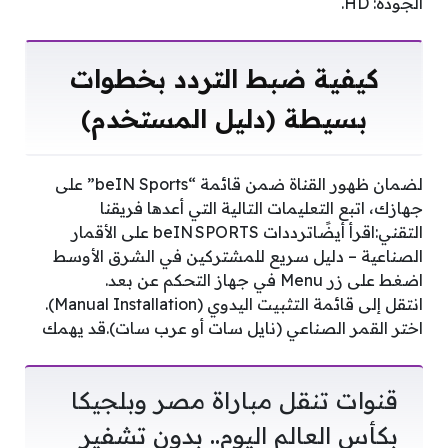
الجودة: HD.
كيفية ضبط التردد بخطوات
بسيطة (دليل المستخدم)
لضمان ظهور القناة ضمن قائمة “beIN Sports” على
جهازك، اتبع التعليمات التالية التي أعدها فريقنا
التقني:اقرأ أيضًاترددات beIN SPORTS على الأقمار
الصناعية – دليل سريع للمشتركين في الشرق الأوسط
اضغط على زر Menu في جهاز التحكم عن بعد.
انتقل إلى قائمة التثبيت اليدوي (Manual Installation).
اختر القمر الصناعي (نايل سات أو عرب سات).قد يهمك
قنوات تنقل مباراة مصر وبلجيكا
بكأس العالم اليوم.. بدون تشفير