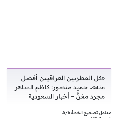
«كل المطربين العراقيين أفضل
منه».. حميد منصور: كاظم الساهر
مجرد مغنٍّ – أخبار السعودية
معامل تصحيح الخطأ: 5/6.