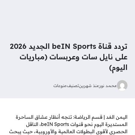
تردد قناة beIN Sports الجديد 2026
على نايل سات وعربسات (مباريات
اليوم)
محمد نور
منذ شهرين
تصنيف
منوعات
اليمن الغد | قسم الرياضة: تتجه أنظار عشاق الساحرة
المستديرة اليوم نحو قنوات beIN Sports، الناقل
الحصري لأقوى البطولات العالمية والأوروبية، حيث يبحث