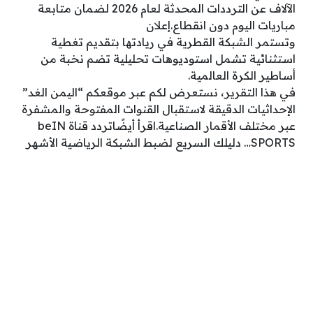
الآلاف عن الترددات المحدثة لعام 2026 لضمان متابعة
مباريات اليوم دون انقطاع.إعلان
وتستمر الشبكة القطرية في ريادتها بتقديم تغطية
استثنائية تشمل استوديوهات تحليلية تضم نخبة من
أساطير الكرة العالمية.
في هذا التقرير، نستعرض لكم عبر موقعكم “اليمن الغد”
الإحداثيات الدقيقة لاستقبال القنوات المفتوحة والمشفرة
عبر مختلف الأقمار الصناعية.اقرأ أيضًاتردد قناة beIN
SPORTS… دليلك السريع لضبط الشبكة الرياضية الأشهر