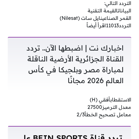
التردد التالي:
البياناتالقيمة التقنية
القمر الصناعينايل سات (Nilesat)
التردد11013اقرأ أيضاً
اخبارك نت | اضبطها الآن.. تردد
القناة الجزائرية الأرضية الناقلة
لمباراة مصر وبلجيكا في كأس
العالم 2026 مجانًا
الاستقطابأفقي (H)
معدل الترميز27500
معامل تصحيح الخطأ2/3
تردد قناة BEIN SPORTS على