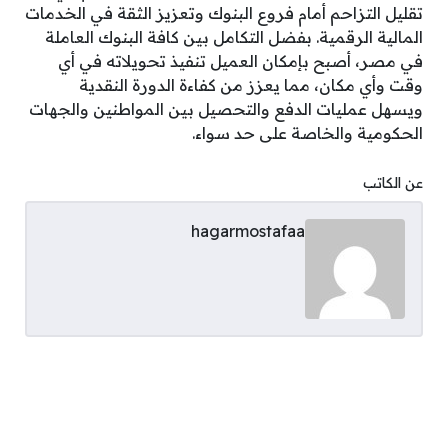
تقليل التزاحم أمام فروع البنوك وتعزيز الثقة في الخدمات
المالية الرقمية. بفضل التكامل بين كافة البنوك العاملة
في مصر، أصبح بإمكان العميل تنفيذ تحويلاته في أي
وقت وأي مكان، مما يعزز من كفاءة الدورة النقدية
ويسهل عمليات الدفع والتحصيل بين المواطنين والجهات
الحكومية والخاصة على حد سواء.
عن الكاتب
hagarmostafaa