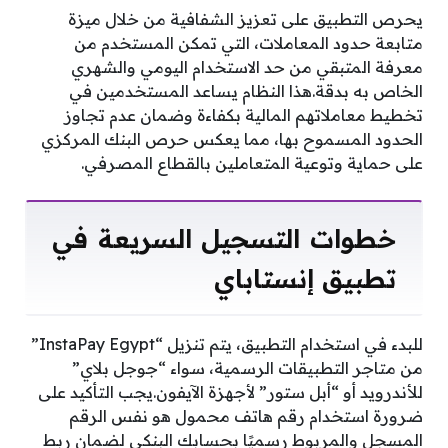
يحرص التطبيق على تعزيز الشفافية من خلال ميزة
متابعة حدود المعاملات، التي تمكن المستخدم من
معرفة المتبقي من حد الاستخدام اليومي والشهري
الخاص به بدقة.هذا النظام يساعد المستخدمين في
تخطيط معاملاتهم المالية بكفاءة وضمان عدم تجاوز
الحدود المسموح بها، مما يعكس حرص البنك المركزي
على حماية وتوعية المتعاملين بالقطاع المصرفي.
خطوات التسجيل السريعة في
تطبيق إنستاباي
للبدء في استخدام التطبيق، يتم تنزيل “InstaPay Egypt”
من متاجر التطبيقات الرسمية، سواء “جوجل بلاي”
للأندرويد أو “أبل ستور” لأجهزة الآيفون.يجب التأكيد على
ضرورة استخدام رقم هاتف محمول هو نفس الرقم
المسجل والمربوط رسميًا بحسابك البنكي لضمان ربط