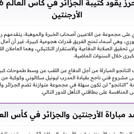
الأرجنتين
 على مجموعة من اللاعبين أصحاب الخبرة والموهبة، يتقدمهم ر
ري، وهي أسماء تمنح الفريق قدرات هجومية كبيرة، غير أن آمال 
 تحقيق الصلابة الدفاعية والاستقرار التكتيكي، وهما العاملان ال
كبرى خلال السنوات الماضية.
التانجو المباراة من أجل الدفاع عن اللقب عن وسط طموحات كبي
إلى مشروع فني ناجح بقيادة المدرب ليونيل سكالوني وكوكبة من ا
ة “التانجو” لن تكون سهلة في مجموعة متوازنة تضم الجزائر وال
 المنافسة على بطاقتي التأهل للدور التالي.
 مباراة الأرجنتين والجزائر في كأس الع