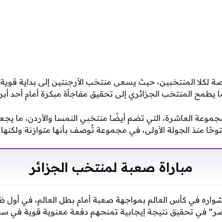
صة لكلا المنتخبين، حيث يسعى منتخب الأرجنتين إلى بداية قوي
ا يطمح المنتخب الجزائري إلى تحقيق مفاجأة مبكرة أمام أحد أبرز
مجموعة العاشرة، التي تضم أيضًا منتخبي النمسا والأردن، ما يج
فتوحًا منذ الجولة الأولى، في مجموعة تُوصف بأنها متوازنة ولكنها
مباراة صعبة لمنتخب الجزائر
واره في كأس العالم بمواجهة صعبة أمام بطل العالم، في أول ظه