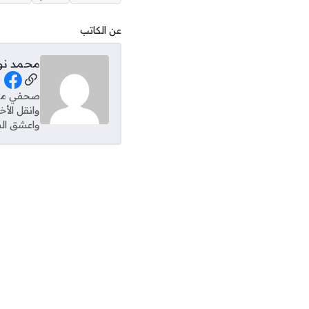
عن الكاتب
محمد نو
al Links
وانقل الأ
واعشق الس