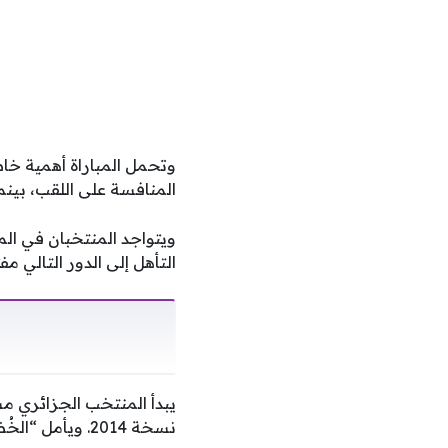
وتحمل المباراة أهمية خا
المنافسة على اللقب، بينم
ويتواجد المنتخبان في ال
التأهل إلى الدور التالي م
يبدأ المنتخب الجزائري مش
نسخة 2014. ويأمل “الخُضر” في تحقيق نتيجة إيجابية تمنحهم دفعة معنوية قوية في سباق التأهل من المجموعة.