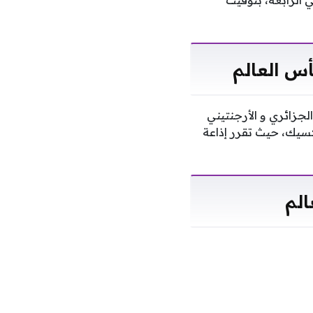
أربعاء، الموافق 17 يونيو، وتحديدًا في الرابعة، بتوقيت
أس العالم
لجزائري و الأرجنتيني
م في أمريكا و كندا المكسيك، حيث تقرر إذاعة
الم