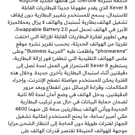
التابعة لشركة Ulefone، عن هاتفها الجديد RugOne
Xever 8 الذي يقدم مفهومًا جديدًا للبطاريات القابلة
للاستبدال، يسمح للمستخدم بتغيير البطارية دون إيقاف
تشغيل الهاتف.بطارية تُستبدل والهاتف لا يزال يعملالميزة
الأبرز في الهاتف تحمل اسم Swappable Battery 2.0،
وهي تطوير لفكرة البطاريات القابلة للإزالة التي اختفت
تقريبًا من الهواتف الحديثة، بحسب تقرير نشره موقع
“phonearena” واطلعت عليه “العربية Business”.وعلى
عكس الهواتف التقليدية التي تنطفئ فور إزالة البطارية،
يستطيع Xever 8 الاستمرار في العمل لمدة تصل إلى
دقيقتين أثناء استبدال البطارية بأخرى جديدة. وخلال هذه
الفترة يمكن للمستخدم مواصلة تصفح الإنترنت، وإجراء
المكالمات، وقراءة الرسائل دون انقطاع.وبعد مرور
الدقيقتين، يدخل الهاتف في وضع أمان لمدة 60 ثانية
لضمان حماية البيانات في حال عدم تركيب البطارية
الجديدة.ويأتي الهاتف ببطاريتين سعة كل منهما 4800
مللي أمبير/ساعة، ما يمنح المستخدم إمكانية تشغيل
الجهاز لفترات طويلة دون الحاجة إلى انتظار الشحن.مزايا
موجهة للهواتف المتينةلا تقتصر قدرات الهاتف على