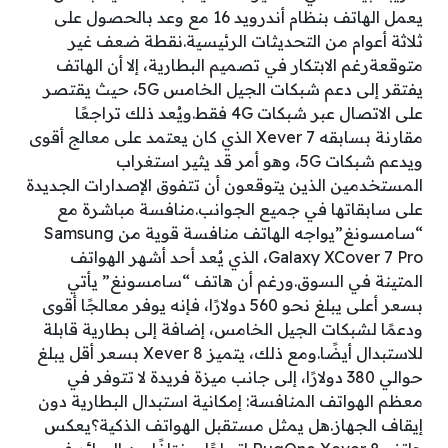
يعمل الهاتف بنظام أندرويد 16 مع وعد بالحصول على
ثلاثة أعوام من التحديثات الرئيسية.نقطة ضعف غير
متوقعةرغم الابتكار في تصميم البطارية، إلا أن الهاتف
يفتقر إلى دعم شبكات الجيل الخامس 5G، حيث يقتصر
على الاتصال عبر شبكات 4G فقط.ويُعد ذلك تراجعًا
مقارنة بسابقه Xever 7 الذي كان يعتمد على معالج أقوى
ويدعم شبكات 5G، وهو أمر قد يثير استغراب
المستخدمين الذين يتوقعون أن تتفوق الإصدارات الجديدة
على سابقاتها في جميع الجوانب.منافسة مباشرة مع
“سامسونغ”يواجه الهاتف منافسة قوية من Samsung
Galaxy XCover 7 Pro، الذي يُعد أحد أشهر الهواتف
المتينة في السوق.ورغم أن هاتف “سامسونغ” يأتي
بسعر أعلى يبلغ نحو 560 دولارًا، فإنه يوفر معالجًا أقوى
ودعمًا لشبكات الجيل الخامس، إضافة إلى بطارية قابلة
للاستبدال أيضًا.ومع ذلك، يتميز Xever 8 بسعر أقل يبلغ
حوالي 380 دولارًا، إلى جانب ميزة فريدة لا تتوفر في
معظم الهواتف المنافسة: إمكانية استبدال البطارية دون
إيقاف الجهاز.هل يمثل مستقبل الهواتف الذكية؟يعكس