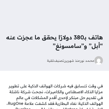
هاتف بـ380 دولارًا يحقق ما عجزت عنه
“أبل” و”سامسونغ”
محمد نور
منذ شهرين
تصنيف
تقنية
في وقت تتسابق فيه شركات الهواتف الذكية على تطوير
مزايا الذكاء الاصطناعي والكاميرات، نجحت شركة ناشئة
في تقديم حل مبتكر لإحدى أقدم المشكلات في عالم
الهواتف الذكية: نفاد البطارية.فقد كشفت علامة RugOne،