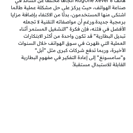
هاتف RugOne Xever 8 اتجاهًا مختلفًا عن السائد في
صناعة الهواتف، حيث يركز على حل مشكلة عملية طالما
اشتكى منها المستخدمون، بدلًا من الاكتفاء بإضافة مزايا
برمجية جديدة.ورغم أن مواصفاته التقنية لا تجعله
الأفضل في فئته، فإن فكرة “التشغيل المستمر أثناء
تبديل البطارية” قد تكون واحدة من أكثر الابتكارات
العملية التي ظهرت في سوق الهواتف خلال السنوات
الأخيرة، وربما تدفع شركات كبرى مثل “أبل”
و”سامسونغ” إلى إعادة التفكير في مفهوم البطارية
القابلة للاستبدال مستقبلاً.