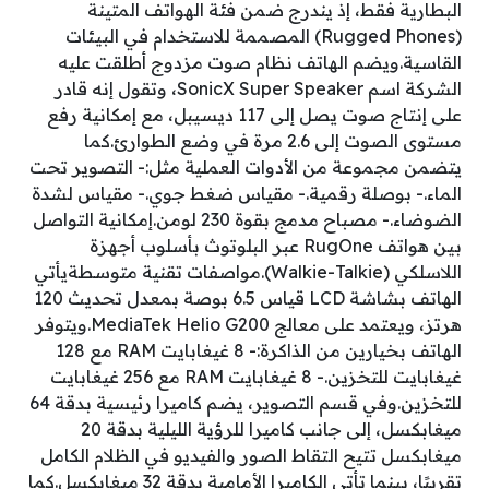
البطارية فقط، إذ يندرج ضمن فئة الهواتف المتينة
(Rugged Phones) المصممة للاستخدام في البيئات
القاسية.ويضم الهاتف نظام صوت مزدوج أطلقت عليه
الشركة اسم SonicX Super Speaker، وتقول إنه قادر
على إنتاج صوت يصل إلى 117 ديسيبل، مع إمكانية رفع
مستوى الصوت إلى 2.6 مرة في وضع الطوارئ.كما
يتضمن مجموعة من الأدوات العملية مثل:- التصوير تحت
الماء.- بوصلة رقمية.- مقياس ضغط جوي.- مقياس لشدة
الضوضاء.- مصباح مدمج بقوة 230 لومن.إمكانية التواصل
بين هواتف RugOne عبر البلوتوث بأسلوب أجهزة
اللاسلكي (Walkie-Talkie).مواصفات تقنية متوسطةيأتي
الهاتف بشاشة LCD قياس 6.5 بوصة بمعدل تحديث 120
هرتز، ويعتمد على معالج MediaTek Helio G200.ويتوفر
الهاتف بخيارين من الذاكرة:- 8 غيغابايت RAM مع 128
غيغابايت للتخزين.- 8 غيغابايت RAM مع 256 غيغابايت
للتخزين.وفي قسم التصوير، يضم كاميرا رئيسية بدقة 64
ميغابكسل، إلى جانب كاميرا للرؤية الليلية بدقة 20
ميغابكسل تتيح التقاط الصور والفيديو في الظلام الكامل
تقريبًا، بينما تأتي الكاميرا الأمامية بدقة 32 ميغابكسل.كما