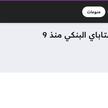
منوعات
لا داعي للانتظار: أسرار التحويل اللحظي عبر تطبيق إنستاباي البنكي منذ 9