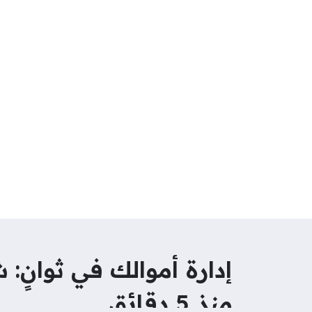
إدارة أموالك في ثوانٍ
منذ 5 دقائق