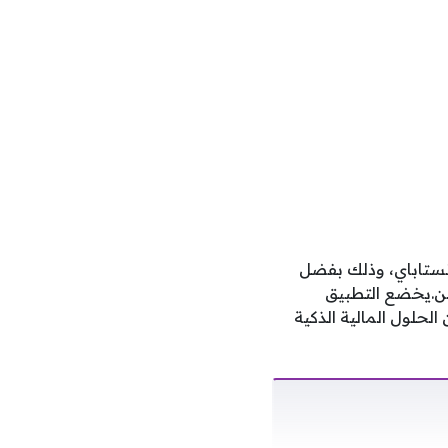
نستاباي، وذلك بفضل
ين.يخضع التطبيق
حلول المالية الذكية