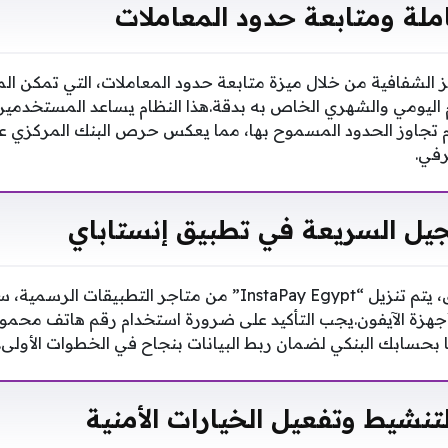
ملة ومتابعة حدود المعاملات
 الشفافية من خلال ميزة متابعة حدود المعاملات، التي تمكن 
 اليومي والشهري الخاص به بدقة.هذا النظام يساعد المستخدمي
م تجاوز الحدود المسموح بها، مما يعكس حرص البنك المركزي ع
رفي.
يل السريعة في تطبيق إنستاباي
للبدء في استخدام التطبيق، يتم تنزيل “InstaPay Egypt” من متاجر الت
 لأجهزة الآيفون.يجب التأكيد على ضرورة استخدام رقم هاتف محم
بحسابك البنكي لضمان ربط البيانات بنجاح في الخطوات الأولى.
لتنشيط وتفعيل الخيارات الأمنية