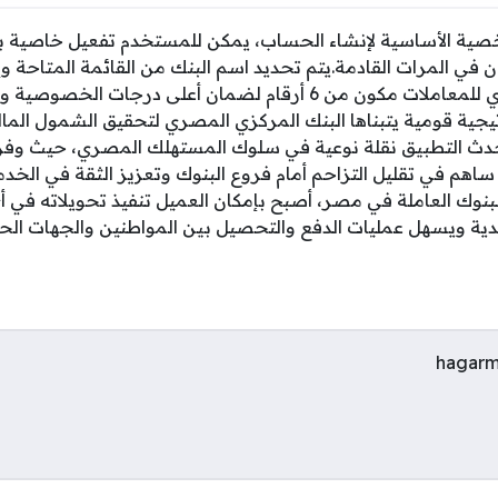
صية الأساسية لإنشاء الحساب، يمكن للمستخدم تفعيل خاصية بص
 في المرات القادمة.يتم تحديد اسم البنك من القائمة المتاحة وإ
البنكية، ثم إنشاء رقم سري للمعاملات مكون من 6 أرقام لضمان أعلى د
يجية قومية يتبناها البنك المركزي المصري لتحقيق الشمول المال
حدث التطبيق نقلة نوعية في سلوك المستهلك المصري، حيث وفر بديلً
ساهم في تقليل التزاحم أمام فروع البنوك وتعزيز الثقة في الخدما
بنوك العاملة في مصر، أصبح بإمكان العميل تنفيذ تحويلاته في 
نقدية ويسهل عمليات الدفع والتحصيل بين المواطنين والجهات ال
hagarm