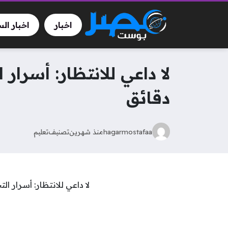
اخبار
اخبار ال
دقائق
hagarmostafaa
منذ شهرين
تصنيف
تعليم
لا داعي للانتظار: أسرار ا