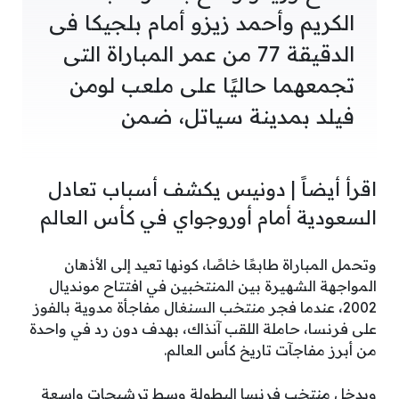
الكريم وأحمد زيزو أمام بلجيكا فى
الدقيقة 77 من عمر المباراة التى
تجمعهما حاليًا على ملعب لومن
فيلد بمدينة سياتل، ضمن
اقرأ أيضاً | دونيس يكشف أسباب تعادل
السعودية أمام أوروجواي في كأس العالم
وتحمل المباراة طابعًا خاصًا، كونها تعيد إلى الأذهان
المواجهة الشهيرة بين المنتخبين في افتتاح مونديال
2002، عندما فجر منتخب السنغال مفاجأة مدوية بالفوز
على فرنسا، حاملة اللقب آنذاك، بهدف دون رد في واحدة
من أبرز مفاجآت تاريخ كأس العالم.
ويدخل منتخب فرنسا البطولة وسط ترشيحات واسعة