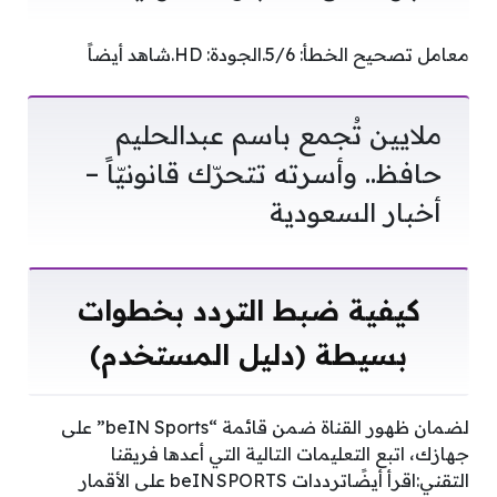
معامل تصحيح الخطأ: 5/6.الجودة: HD.شاهد أيضاً
ملايين تُجمع باسم عبدالحليم
حافظ.. وأسرته تتحرّك قانونيّاً –
أخبار السعودية
كيفية ضبط التردد بخطوات
بسيطة (دليل المستخدم)
لضمان ظهور القناة ضمن قائمة “beIN Sports” على
جهازك، اتبع التعليمات التالية التي أعدها فريقنا
التقني:اقرأ أيضًاترددات beIN SPORTS على الأقمار