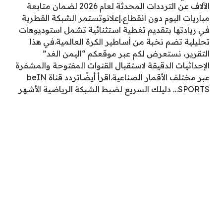
الآلاف عن الترددات المحدثة لعام 2026 لضمان متابعة
مباريات اليوم دون انقطاع.إعلانوتستمر الشبكة القطرية
في ريادتها بتقديم تغطية استثنائية تشمل استوديوهات
تحليلية تضم نخبة من أساطير الكرة العالمية.في هذا
التقرير، نستعرض لكم عبر موقعكم “اليمن الغد”
الإحداثيات الدقيقة لاستقبال القنوات المفتوحة والمشفرة
عبر مختلف الأقمار الصناعية.اقرأ أيضًاتردد قناة beIN
SPORTS… دليلك السريع لضبط الشبكة الرياضية الأشهر