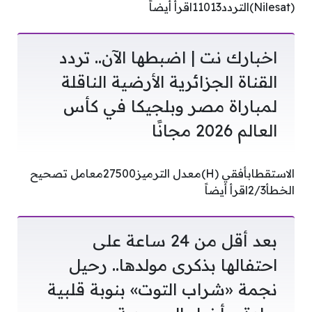
(Nilesat)التردد11013اقرأ أيضاً
اخبارك نت | اضبطها الآن.. تردد
القناة الجزائرية الأرضية الناقلة
لمباراة مصر وبلجيكا في كأس
العالم 2026 مجانًا
الاستقطابأفقي (H)معدل الترميز27500معامل تصحيح
الخطأ2/3اقرأ أيضاً
بعد أقل من 24 ساعة على
احتفالها بذكرى مولدها.. رحيل
نجمة «شراب التوت» بنوبة قلبية