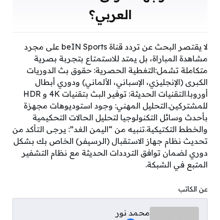
العربي؟
لا يقتصر البحث عن تردد قناة beIN Sports على مجرد
مشاهدة المباراة، بل يمتد للاستمتاع بتجربة بصرية
متكاملة تشمل:التغطية الحصرية: حقوق بث الدوريات
الكبرى (الإنجليزي، الإسباني، الألماني) ودوري أبطال
أوروبا.التقنيات الحديثة: توفير البث بتقنيات 4K و HDR
للمشتركين.التحليل المهني: وجود استوديوهات مجهزة
بأحدث وسائل التكنولوجيا لتحليل الحالات التحكيمية
والخطط التكتيكية.تنبيه من “اليمن الغد”: يرجى التأكد من
تحديث نظام جهاز الاستقبال (الرسيفر) الخاص بك بشكل
دوري لضمان توافق الترددات الحديثة مع نظام التشفير
المتبع في الشبكة.
عن الكاتب
محمد نور