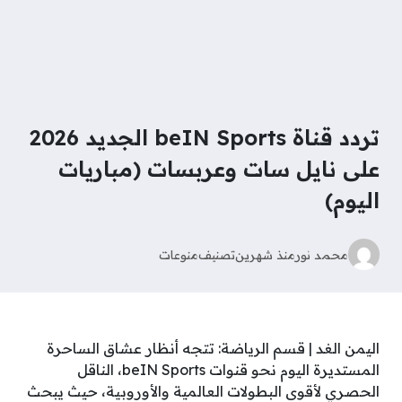
تردد قناة beIN Sports الجديد 2026
على نايل سات وعربسات (مباريات
اليوم)
محمد نور
منذ شهرين
تصنيف
منوعات
اليمن الغد | قسم الرياضة: تتجه أنظار عشاق الساحرة
المستديرة اليوم نحو قنوات beIN Sports، الناقل
الحصري لأقوى البطولات العالمية والأوروبية، حيث يبحث