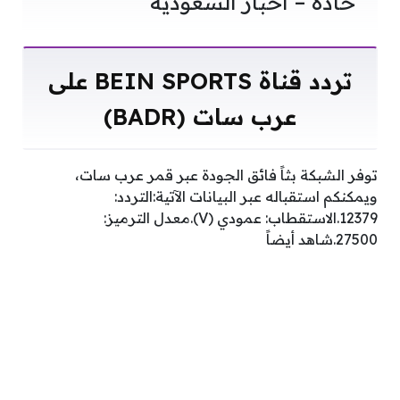
حادة – أخبار السعودية
تردد قناة BEIN SPORTS على
عرب سات (BADR)
توفر الشبكة بثاً فائق الجودة عبر قمر عرب سات،
ويمكنكم استقباله عبر البيانات الآتية:التردد:
12379.الاستقطاب: عمودي (V).معدل الترميز:
27500.شاهد أيضاً