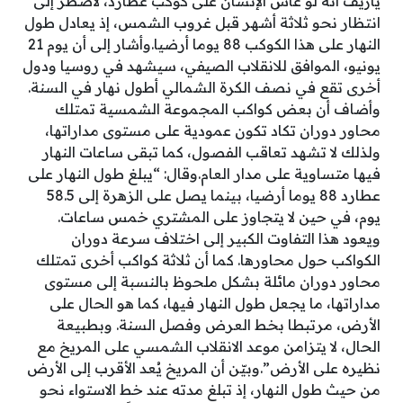
يازيف أنه لو عاش الإنسان على كوكب عطارد، لاضطر إلى
انتظار نحو ثلاثة أشهر قبل غروب الشمس، إذ يعادل طول
النهار على هذا الكوكب 88 يوما أرضيا.وأشار إلى أن يوم 21
يونيو، الموافق للانقلاب الصيفي، سيشهد في روسيا ودول
أخرى تقع في نصف الكرة الشمالي أطول نهار في السنة.
وأضاف أن بعض كواكب المجموعة الشمسية تمتلك
محاور دوران تكاد تكون عمودية على مستوى مداراتها،
ولذلك لا تشهد تعاقب الفصول، كما تبقى ساعات النهار
فيها متساوية على مدار العام.وقال: “يبلغ طول النهار على
عطارد 88 يوما أرضيا، بينما يصل على الزهرة إلى 58.5
يوم، في حين لا يتجاوز على المشتري خمس ساعات.
ويعود هذا التفاوت الكبير إلى اختلاف سرعة دوران
الكواكب حول محاورها. كما أن ثلاثة كواكب أخرى تمتلك
محاور دوران مائلة بشكل ملحوظ بالنسبة إلى مستوى
مداراتها، ما يجعل طول النهار فيها، كما هو الحال على
الأرض، مرتبطا بخط العرض وفصل السنة. وبطبيعة
الحال، لا يتزامن موعد الانقلاب الشمسي على المريخ مع
نظيره على الأرض”.وبيّن أن المريخ يُعد الأقرب إلى الأرض
من حيث طول النهار، إذ تبلغ مدته عند خط الاستواء نحو