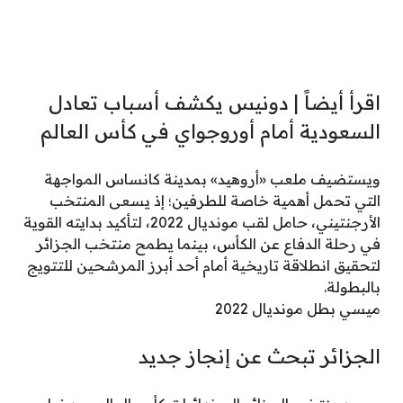
اقرأ أيضاً | دونيس يكشف أسباب تعادل
السعودية أمام أوروجواي في كأس العالم
ويستضيف ملعب «أروهيد» بمدينة كانساس المواجهة
التي تحمل أهمية خاصة للطرفين؛ إذ يسعى المنتخب
الأرجنتيني، حامل لقب مونديال 2022، لتأكيد بدايته القوية
في رحلة الدفاع عن الكأس، بينما يطمح منتخب الجزائر
لتحقيق انطلاقة تاريخية أمام أحد أبرز المرشحين للتتويج
بالبطولة.
ميسي بطل مونديال 2022
الجزائر تبحث عن إنجاز جديد