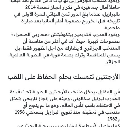
ويعود منتخب الجزائر إلى نهائيات كأس العالم بعد غياب،
حاملاً آمال جماهيره في تكرار إنجاز نسخة 2014
بالبرازيل، عندما بلغ الدور ثمن النهائي للمرة الأولى في
تاريخه قبل الخروج بصعوبة أمام ألمانيا بعد مباراة
ملحمية.
ويقود المدرب فلاديمير بيتكوفيتش «محاربي الصحراء»
بطموحات كبيرة؛ حيث أكد في أكثر من مناسبة أن
المنتخب الجزائري لا يشارك من أجل الظهور فقط، بل
يسعى للمنافسة وترك بصمة قوية في البطولة العالمية.
الجزائر
الأرجنتين تتمسك بحلم الحفاظ على اللقب
في المقابل، يدخل منتخب الأرجنتين البطولة تحت قيادة
المدرب ليونيل سكالوني، وعينه على إنجاز تاريخي يتمثل
في الاحتفاظ بلقب كأس العالم، وهو ما لم ينجح أي
منتخب في تحقيقه منذ تتويج البرازيل بنسختي 1958
و1962.
كما يواصل الأسطورة ليونيل ميسي، رحلة البحث عن