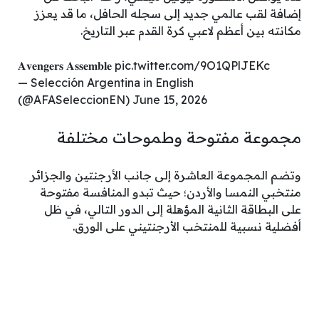
إضافة لقب عالمي جديد إلى سجله الحافل، ما قد يعزز
مكانته بين أعظم لاعبي كرة القدم عبر التاريخ.
𝐀𝐯𝐞𝐧𝐠𝐞𝐫𝐬 𝐀𝐬𝐬𝐞𝐦𝐛𝐥𝐞 pic.twitter.com/9O1QPlJEKc
— Selección Argentina in English
(@AFASeleccionEN) June 15, 2026
مجموعة مفتوحة وطموحات مختلفة
وتضم المجموعة العاشرة إلى جانب الأرجنتين والجزائر
منتخبي النمسا والأردن؛ حيث تبدو المنافسة مفتوحة
على البطاقة الثانية المؤهلة إلى الدور التالي، في ظل
أفضلية نسبية للمنتخب الأرجنتيني على الورق.