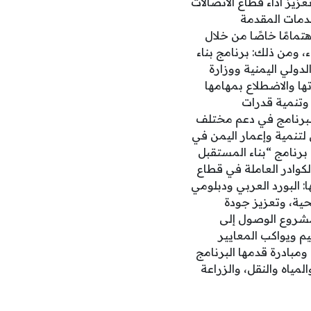
زيز أداء قطاع الاتصالات
خدمات المقدمة
هتمامًا خاصًا من خلال
 ومن ذلك: برنامج بناء
خطيط والتعاون الدولي اليمنية ووزارة
ها والاضطلاع بمهامها
وتنمية قدرات
، امتدادًا لجهود البرنامج في دعم مختلف
لتنمية وإعمار اليمن في
برنامج “بناء المستقبل
وادر العاملة في قطاع
ا: البورد العربي ودبلومي
حية، وتعزيز جودة
 مشروع الوصول إلى
يم ويواكب المعايير
 والمبادرات التنموية ضمن مصفوفة أكبر تضم 287 مشروعًا ومبادرة قدمها البرنامج
الطاقة، والمياه والنقل، والزراعة