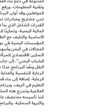
المتنوعة في دعم بناء الق
وتقنية المعلومات، ورفع 
للمواطنين.وقد أولى البرنا
تبني مشاريع ومبادرات تس
المالية اليمنية، وتمكينً
الأساسية والتكيف مع الظ
المجالات في اليمن.وأسهم
التمكين الاقتصادي للمرأة
للشباب اليمني”، إلى جان
النقل.ونفّذ البرنامج عددً
الرعاية التنفسية والعناي
الرعاية، إضافة إلى بناء 
التعليم في الريف، وبرنام
والثروة السمكية، والبرامج