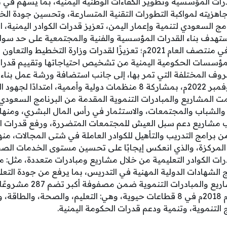
درات المؤسسية وتطوير الكفاءات الوطنية اليمنية، بما يسهم في تع
جاهزيته لمواكبة التطورات التقنية المتسارعة، وتحسين جودة ال
مج السعودي لتنمية وإعمار اليمن، تعزيز قدرات الكوادر اليمنية، ا
تهدف بناء القدرات المؤسسية والفنية والمجتمعية على حد سواء،
القدرات الشامل الذي بدأ في منتصف العام 2021م؛ تعزيزًا لقدرات وزارة الت
ا للمؤسسات الحكومية اليمنية من تشخيص احتياجاتها وتقييم قدرات
روف المختلفة التي تمر بها، إلى جانب استضافة ورشة عمل بناء 
المؤسسات اليمنية في نوفمبر 2022م، بمشاركة 8 منظمات دولية وأممية
ت المشاريع والمبادرات التنموية المقدمة من البرنامج السعودي 
 والشباب والمجتمعات، والاستثمار في رأس المال البشري، ومنها 
ب مشاريع دعم سبل العيش للمجتمعات المتضررة، ورفع قدرات الك
ا من برامج التدريب والتأهيل للكوادر العاملة في شتى المجالات، منه
ة المركزة، والذي انعكس إيجابًا على تحسين مستوى الخدمات الص
قدرات الكوادر التعليمية من خلال مشاريع ومبادرات متعددة، مثل:
ج الشهادات الدولية المهنية في التدريس، بما يرفع من جودة التعل
العالمية.وتندرج هذه المشاريع
مُنذ تأسيسه بمنتصف عام 2018م في 8 قطاعات حيوية، وهي: التعليم، والصحة، و
 التنموية، وتنمية ودعم قدرات الحكومة اليمنية.