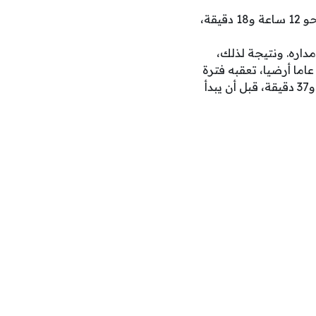
وبيّن أن المريخ يُعد الأقرب إلى الأرض من حيث طول النهار، إذ تبلغ مدته عند خط الاستواء نحو 12 ساعة و18 دقيقة،
داره. ونتيجة لذلك،
شهد أحد نصفي الكرة على الكوكب نهارا قطبيا يستمر ربع السنة الأورانية، أي ما يعادل 21 عاما أرضيا، تعقبه فترة
انتقالية مماثلة بين الليل والنهار. ويبلغ طول النهار عند خط الاستواء على أورانوس 8 ساعات و37 دقيقة، قبل أن يبدأ