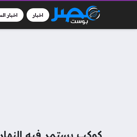
اخبار
اخبار ال
كوكب يستمر فيه النهار 88 يوما أرضيا