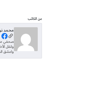
عن الكاتب
محمد نو
al Links
وانقل الأ
واعشق الس