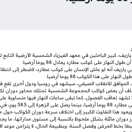
زيف، كبير الباحثين في معهد الفيزياء الشمسية الأرضية التابع لف
ل النهار على كوكب عطارد يعادل 88 يوما أرضيا.
يازيف أنه لو عاش الإنسان على كوكب عطارد، لاضطر إلى انتظار 
ر على هذا الكوكب 88 يوما أرضيا.
لى أن يوم 21 يونيو، الموافق للانقلاب الصيفي، سيشهد في روسيا ودول أخرى
ضاف أن بعض كواكب المجموعة الشمسية تمتلك محاور دوران تكا
 تشهد تعاقب الفصول، كما تبقى ساعات النهار فيها متساوية على م
وقال: “يبلغ طول النهار على عطارد 
د هذا التفاوت الكبير إلى اختلاف سرعة دوران الكواكب حول محا
دوران مائلة بشكل ملحوظ بالنسبة إلى مستوى مداراتها، ما يجعل
بطا بخط العرض وفصل السنة. وبطبيعة الحال، لا يتزامن موعد ا