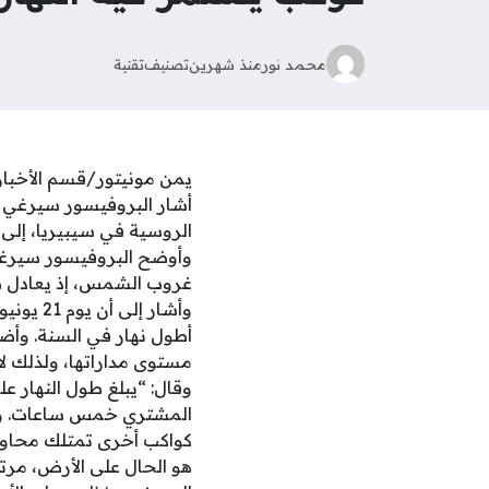
محمد نور
منذ شهرين
تصنيف
تقنية
يمن مونيتور/قسم الأخبار
أشار البروفيسور سيرغي يا
الروسية في سيبيريا، إلى أن طو
وأوضح البروفيسور سيرغي 
غروب الشمس، إذ يعادل طول النها
وأشار إ
أطول نهار في السنة. وأ
مستوى مداراتها، ولذلك لا
المشتري خمس ساعات. ويعو
كواكب أخرى تمتلك محاور 
هو الحال على الأرض، مرت