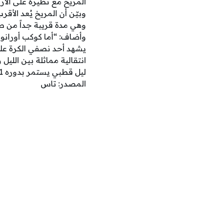
المريخ مع نظيره على الأ
وهي مدة قريبة جداً من طو
وأضاف: “أما كوكب أورانوس
ليل قطبي يستمر بدوره 21 عاما”.
المصدر: تاس