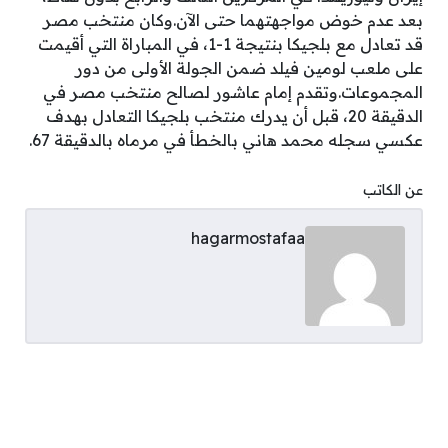
بعد عدم خوض مواجهتهما حتى الآن.وكان منتخب مصر
قد تعادل مع بلجيكا بنتيجة 1-1، في المباراة التي أقيمت
على ملعب لومين فيلد ضمن الجولة الأولى من دور
المجموعات.وتقدم إمام عاشور لصالح منتخب مصر في
الدقيقة 20، قبل أن يدرك منتخب بلجيكا التعادل بهدف
عكسي سجله محمد هاني بالخطأ في مرماه بالدقيقة 67.
عن الكاتب
hagarmostafaa