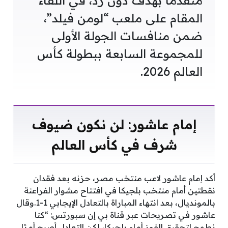
متقدمًا بهدف دون رد، في اللقاء
المقام على ملعب “لومن فيلد”،
ضمن منافسات الجولة الأولى
للمجموعة السابعة ببطولة كأس
العالم 2026.
إمام عاشور: لن نكون ضيوف
شرف في كأس العالم
أكد إمام عاشور لاعب منتخب مصر، حزنه بعد فقدان
نقطتين أمام منتخب بلجيكا في افتتاح مشوار الفراعنة
بالمونديال، بعد انتهاء المباراة بالتعادل الإيجابي 1-1.وقال
عاشور في تصريحات عبر قناة بي إن سبورتس: “كنا
نطمح لتحقيق الفوز أمام بلجيكا، لكن التعادل أصبح أمرًا