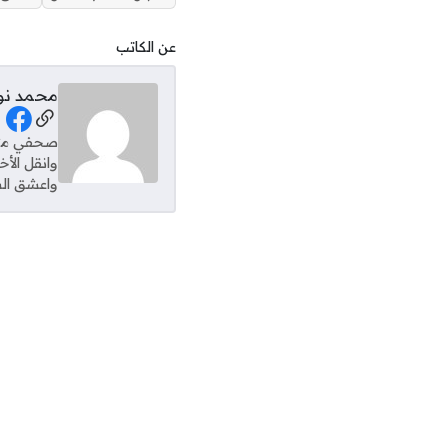
عن الكاتب
محمد نو
al Links
وانقل الأ
واعشق الس