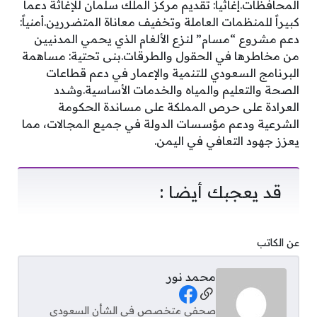
المحافظات.إغاثياً: تقديم مركز الملك سلمان للإغاثة دعماً
كبيراً للمنظمات العاملة وتخفيف معاناة المتضررين.أمنياً:
دعم مشروع “مسام” لنزع الألغام الذي يحمي المدنيين
من مخاطرها في الحقول والطرقات.بنى تحتية: مساهمة
البرنامج السعودي للتنمية والإعمار في دعم قطاعات
الصحة والتعليم والمياه والخدمات الأساسية.وشدد
العرادة على حرص المملكة على مساندة الحكومة
الشرعية ودعم مؤسسات الدولة في جميع المجالات، مما
يعزز جهود التعافي في اليمن.
قد يعجبك أيضا :
عن الكاتب
محمد نور
Social Links
صحفي متخصص في الشأن السعودي