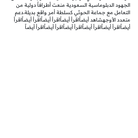
الجهود الدبلوماسية السعودية منعت أطرافاً دولية من
التعامل مع جماعة الحوثي كسلطة أمر واقع بديلة.دعم
متعدد الأوجهشاهد أيضاًاقرأ أيضاًاقرأ أيضاًاقرأ أيضاًاقرأ
أيضاًاقرأ أيضاًاقرأ أيضاًاقرأ أيضاًاقرأ أيضاًاقرأ أيضاً