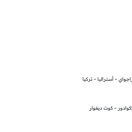
اجواي – أستراليا – تركيا
لإكوادور – كوت ديفوار