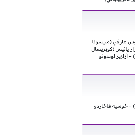
لوس هارفي (منيسوتا
زار يانيس (كوبريسال
– أزازير لوندونو
) – خوسيه فاخاردو