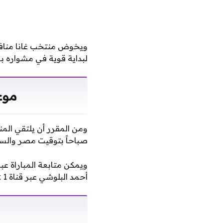
ويخوض منتخب غانا منافسا
لبداية قوية في مشواره با
موعد
صباحاً بتوقيت مصر والس
أحمد البلوشي عبر قناة beIN Sports Max 1