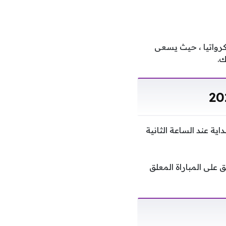
كرواتيا ، حيث يسعى
ك.
202، على أن تنطلق صافرة البداية عند الساعة الثانية
beIN Spo وbeIN Sports Max 3، ويتولى التعليق على المباراة المعلق