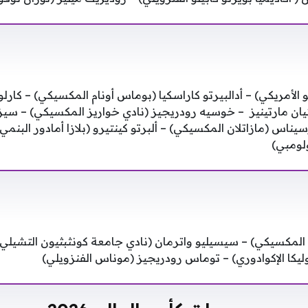
الأمريكي) – أدالبيرتو كاراسكيا (بوماس أونام المكسيكي) – كار
تيان مارتينيز – خوسيه رودريجيز (نادي خواريز المكسيكي) – سي
يناس (مازاتلان المكسيكي) – ألبرتو كينتيرو (بلازا أمادور البنمي) 
ولومبي)
 المكسيكي) – سيسيليو واترمان (نادي جامعة كونثبثيون التشيلي
ليكا الإكوادوري) – توماس رودريجيز (موناس الفنزويلي)