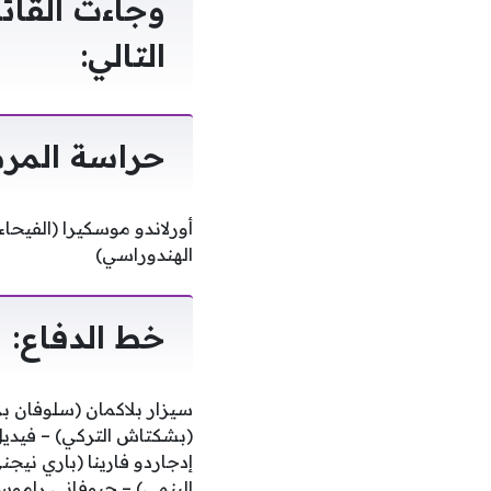
التالي:
حراسة المرم
أورلاندو موسكيرا (الفيحا
الهندوراسي)
خط الدفاع:
سيزار بلاكمان (سلوفان بر
(بشكتاش التركي) – فيديل
إدجاردو فارينا (باري نيج
البنمي) – جيوفاني راموس (