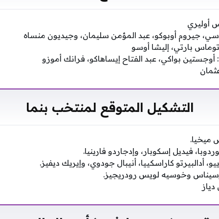
 أوليري
اسي، جيروم أوبوكو، عبد المؤمن سليمان، وجيديون منساه
وماس بارتي، إليشا أوسو
وجستين بواكي، عبد الفتاح إيساهاكو، فرانك أموزو
عثمان
التشكيل المتوقع لمنتخب بنما
 ميخيا.
دوبا، فيديل إسكوبار، وإدجاردو فارينيا.
، أدالبيرتو كاراسكييا، أنيبال جودوي، وإيريك ديفيز.
ارسيناس وخوسيه لويس رودريجيز.
دياز