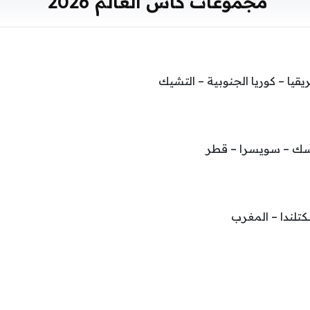
مجموعات كأس العالم 2026
يا – كوريا الجنوبية – التشيك
رسك – سويسرا – قطر
كتلندا – المغرب