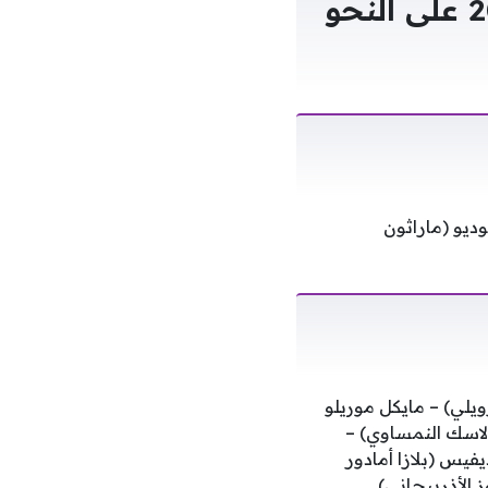
وجاءت القائمة منتخب بنما فى كأس العالم 2026 على النحو
ديو (ماراثون
ويلي) – مايكل موريلو
(لاسك النمساوي) –
فيس (بلازا أمادور
ز الأذربيجاني)