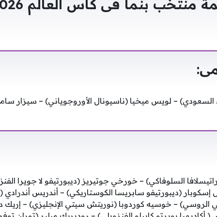
ى:
ء السعودي) – لويس ميخيا (ناسيونال الأوروجوياني) – سيزار سامو
اتيسلافا السلوفاكي) – خورخي جوتيريز (ديبورتيفو لا جويرا الفنز
 إسكوبار (ديبورتيفو سابريسا الكوستاريكي) – أندريس أندرادي 
ني الروسي) – خوسيه كوردوبا (نوريتش سيتي الإنجليزي) – إريك دي
 أكاديميا بويرتو كابيلو الفنزويلي) – روديريك ميلير (توران توفو