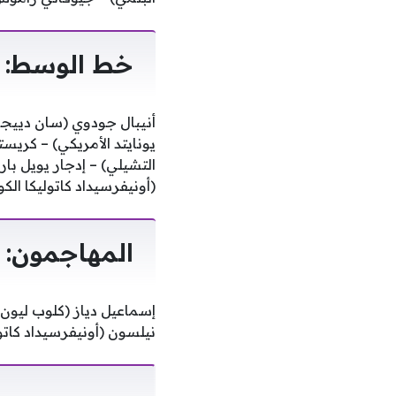
خط الوسط:
أنيبال جودوي (سان دييجو 
يونايتد الأمريكي) – كريس
التشيلي) – إدجار يويل بارس
(أونيفرسيداد كاتوليكا الك
المهاجمون:
إسماعيل دياز (كلوب ليون
نيلسون (أونيفرسيداد كاتو