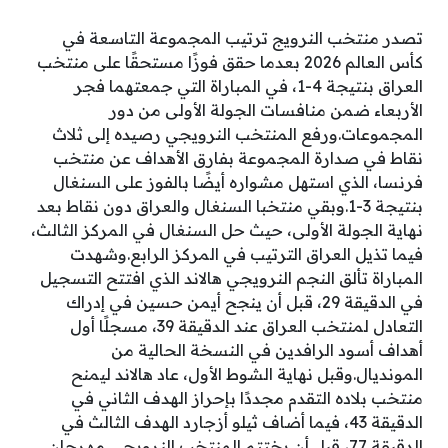
تصدر منتخب النرويج ترتيب المجموعة التاسعة في
كأس العالم 2026 بعدما حقق فوزًا مستحقًا على منتخب
العراق بنتيجة 4-1، في المباراة التي جمعتهما فجر
الأربعاء ضمن منافسات الجولة الأولى من دور
المجموعات.ورفع المنتخب النرويجي رصيده إلى ثلاث
نقاط في صدارة المجموعة بفارق الأهداف عن منتخب
فرنسا، الذي استهل مشواره أيضًا بالفوز على السنغال
بنتيجة 3-1.وبقي منتخبا السنغال والعراق دون نقاط بعد
نهاية الجولة الأولى، حيث حل السنغال في المركز الثالث،
فيما تذيل العراق الترتيب في المركز الرابع.وشهدت
المباراة تألق النجم النرويجي هالاند الذي افتتح التسجيل
في الدقيقة 29، قبل أن ينجح أيمن حسين في إدراك
التعادل لمنتخب العراق عند الدقيقة 39، مسجلًا أول
أهداف أسود الرافدين في النسخة الحالية من
المونديال.وقبل نهاية الشوط الأول، عاد هالاند ليمنح
منتخب بلاده التقدم مجددًا بإحراز الهدف الثاني في
الدقيقة 43، فيما أضاف ثيلو أزجارد الهدف الثالث في
الدقيقة 77، قبل أن يختتم المنتخب النرويجي مهرجان