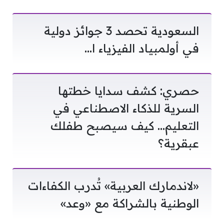
السعودية تحصد 3 جوائز دولية
في أولمبياد الفيزياء ا…
حصري: كشف سدايا خطتها
السرية للذكاء الاصطناعي في
التعليم… كيف سيصبح طفلك
عبقرية؟
«لاندمارك العربية» تُدرب الكفاءات
الوطنية بالشراكة مع «وعد»