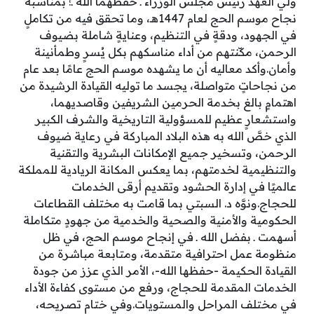
ولي العهد رئيس مجلس الوزراء ـ حفظهما الله ـ؛ بمناسبة
نجاح موسم الحج لعام 1447هـ، وما تحقق فيه من تكاملٍ
في الجهود، ودقةٍ في التنظيم، وعنايةٍ شاملة بضيوف
الرحمن، مكّنتهم من أداء مناسكهم بكل يُسرٍ وطمأنينة
وأمان.وأكد معاليه أن ما يشهده موسم الحج عامًا بعد عام
من نجاحاتٍ متواصلة، يجسد ما توليه القيادة الرشيدة من
اهتمامٍ بالغ بخدمة الحرمين الشريفين وقاصديهما،
واستشعارٍ عظيم للمسؤولية التاريخية والشرف الكبير
الذي خصَّ الله به هذه البلاد المباركة في رعاية ضيوف
الرحمن، وتسخير جميع الإمكانات البشرية والتقنية
والتنظيمية لخدمتهم، بما يعكس المكانة الريادية للمملكة
عالميًا في إدارة الحشود وتقديم أرقى الخدمات
للحجاج.ونوَّه د. السبتي بما قامت به مختلف القطاعات
الحكومية والأمنية والصحية والخدمية من جهودٍ متكاملة
أسهمت ـ بفضل الله ـ في إنجاح موسم الحج، في ظل
منظومة عمل احترافية متقدمة، ومتابعة مباشرة من
القيادة الحكيمة -حفظها الله-، الأمر الذي عزز من جودة
الخدمات المقدمة للحجاج، ورفع من مستوى كفاءة الأداء
في مختلف المراحل والمستويات.وفي ختام تصريحه،