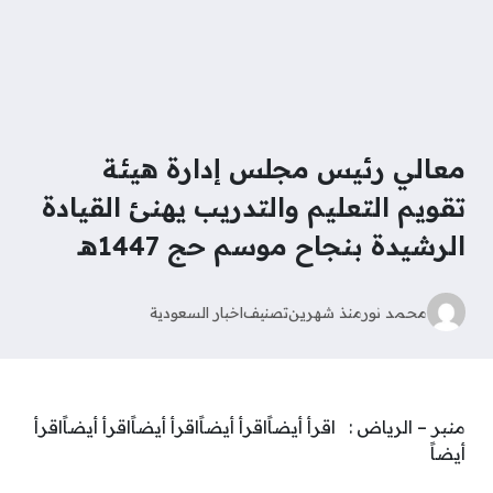
معالي رئيس مجلس إدارة هيئة
تقويم التعليم والتدريب يهنئ القيادة
الرشيدة بنجاح موسم حج 1447هـ
محمد نور
منذ شهرين
تصنيف
اخبار السعودية
منبر – الرياض : اقرأ أيضاًاقرأ أيضاًاقرأ أيضاًاقرأ أيضاًاقرأ
أيضاً