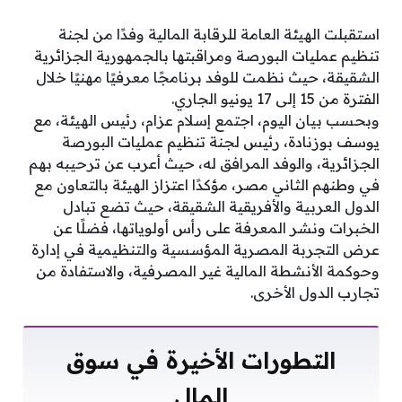
استقبلت الهيئة العامة للرقابة المالية وفدًا من لجنة
تنظيم عمليات البورصة ومراقبتها بالجمهورية الجزائرية
الشقيقة، حيث نظمت للوفد برنامجًا معرفيًا مهنيًا خلال
الفترة من 15 إلى 17 يونيو الجاري.
وبحسب بيان اليوم، اجتمع إسلام عزام، رئيس الهيئة، مع
يوسف بوزنادة، رئيس لجنة تنظيم عمليات البورصة
الجزائرية، والوفد المرافق له، حيث أعرب عن ترحيبه بهم
في وطنهم الثاني مصر، مؤكدًا اعتزاز الهيئة بالتعاون مع
الدول العربية والأفريقية الشقيقة، حيث تضع تبادل
الخبرات ونشر المعرفة على رأس أولوياتها، فضلًا عن
عرض التجربة المصرية المؤسسية والتنظيمية في إدارة
وحوكمة الأنشطة المالية غير المصرفية، والاستفادة من
تجارب الدول الأخرى.
التطورات الأخيرة في سوق
المال