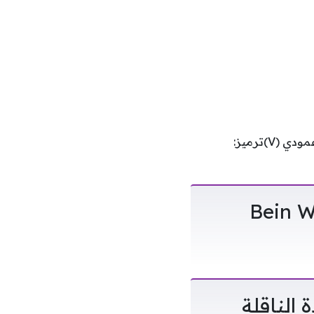
القناة: beIN Sports المفتوحه الجديدهالقمر الصناعي: عرب ساتالتردد: 10850الاستقطاب: عمودي (V)ترميز:
الجديدة Bein World Cup
الناقلة