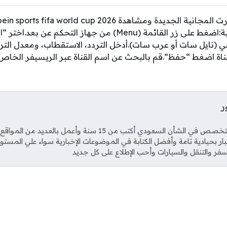
مجانًا، اتبع الخطوات التالية:اضغط على زر القائمة (Menu) من جهاز ا
عي (نايل سات أو عرب سات).أدخل التردد، الاستقطاب، ومعدل الت
ناة اضغط “حفظ”.قم بالبحث عن اسم القناة عبر الريسيفر الخا
ر
Soci
صحفي متخصص في الشأن السعودي أكتب من 15 سنة وأعمل بال
خبار بحيادية تامة وأفضل الكتابة في الموضوعات الإخبارية سواء علي المستو
فر والتنقل والسيارات وأحب الإطلاع على كل جديد