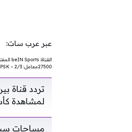
عبر عرب سات:
27500معامل: 2/3 – DVB-S2 8PSKشاهد أيضاًشاهد أيضاً
لمشاهدة كأس ال
مساحات سبورت