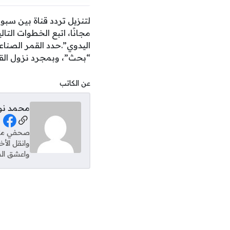
اليدوي”.حدد القمر الصنا
“بحث”، وبمجرد نزول الق
عن الكاتب
محمد نو
al Links
وانقل الأ
واعشق الس