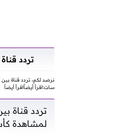
تردد قناة 
نرصد لكم، تردد قناة بين 
سات:اقرأ أيضاًاقرأ أيضاً
لمشاهدة كأس ال