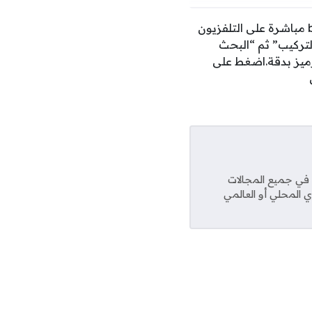
لتنزيل تردد قناة بين سبورت المجانية الجديدة ومشاهدة bein sports fifa world cup 2026 مباشرة على التلفزيون
لتحكم عن بعد.اختر “التركيب” ثم “البحث
رميز بدقة.اضغط على
ص
عديد من المواقع في جميع المجالات
ي المحلي أو العالمي