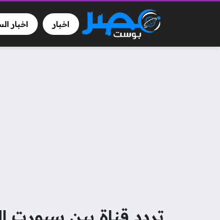
اخبار
اخبار ال
تردد قناة بين سبورت المف