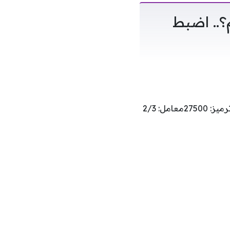
؟.. اضبط
القناة: beIN Sports المجانيةالقمر الصناعي: نايل ساتالتردد: 12245الاستقطاب عمودي (V)ترميز: 27500معامل: 2/3