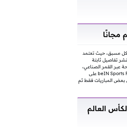
 مجانًا
 بشكل مسبق، حيث تعتمد
نشر تفاصيل ثابتة
غلب الأوقات، وعند محاولة متابعة بث قناة beIN Sports المفتوحة عبر القمر الصناعي،
تظهر شاشة سوداء بلا صوت أو صورة، خصوصًا عند البحث عن قناة beIN Sports FIFA World Cup 2026 على
ل بعض المباريات فقط ثم
لكأس العالم