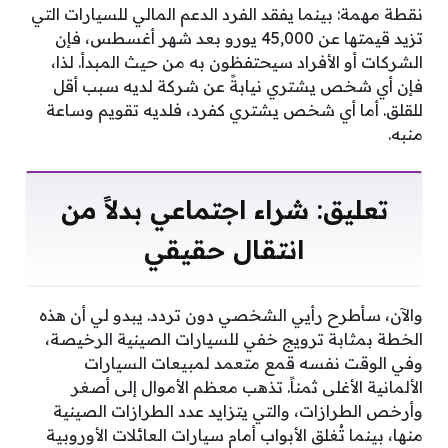
نقطة مهمة: بينما يفقد الفرد الدعم المالي للسيارات التي
تزيد قيمتها عن 45,000 يورو بعد شهر أغسطس، فإن
الشركات أو الأفراد سيحتفظون به من حيث المبدأ. لذا،
فإن أي شخص يشتري نيابةً عن شركة لديه سبب أقل
للقلق. أما أي شخص يشتري كفرد، فلديه تقويم وساعة
منبه.
تعليق: شراء اجتماعي بدلاً من
انتقال حقيقي
والآن، سأطرح رأيي الشخصي دون تردد. يبدو لي أن هذه
الخطة بمثابة ترويج خفي للسيارات الصينية الرخيصة،
وفي الوقت نفسه قمع متعمد لمبيعات السيارات
الألمانية الأغلى ثمناً. تذهب معظم الأموال إلى أصغر
وأرخص الطرازات، والتي يتزايد عدد الطرازات الصينية
منها، بينما تُغلق الأبواب أمام سيارات العائلات الأوروبية