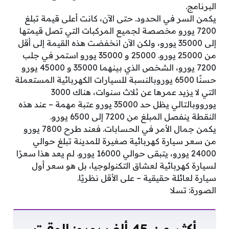
البرنامج.
يكمن السر في الحدود. حتى الآن، كانت أعلى قيمة تبلغ
7200 يورو مخصصة لجميع المركبات التي تصل قيمتها
إلى 35000 يورو، ولكن الآن انخفضت هذه القيمة إلى أقل
من 25000 يورو. 25000 و 35000 يورو استمر في جلب
7200 يورو، الشخص الذي بينهما 35000 و 45000 يورو
حسنًا 6500 يوروبالنسبة للسيارات الكهربائية المستعملة
التي لا يزيد عمرها عن ثلاث سنوات، هناك 3000
يورووبالتالي يظل حد 35000 يورو عتبة مهمة – عند هذه
النقطة ينفصل المبلغ من 7200 إلى 6500 يورو.
يكمن جمال الأمر في الحسابات. فعند طرح 7800 يورو
من سعر سيارة كهربائية صغيرة للمدينة تبلغ حوالي
24000 يورو، يتبقى حوالي 16000 يورو. لم يعد هذا سعرًا
لسيارة كهربائية لعشاق التكنولوجيا، بل هو سعر أول
سيارة لعائلة حقيقية – على الأقل نظريًا.
الصورة: تسلا
أكثر من 45 ألف يورو: الوقت