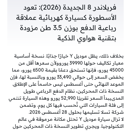
فريلاندر 8 الجديدة (2026): تعود
الأسطورة كسيارة كهربائية عملاقة
رباعية الدفع بوزن 3.5 طن مزودة
بتقنية هواوي الذكية
بخلاف ذلك، يظل موديل Y خيارًا جذابًا. نسخة أساسية
معيار تكاليف حولها 39990 يوروولأن سعرها أقل من
45000 يورو، فإنها تستحق دعمًا بقيمة 6500 يورو، مما
يخفض السعر إلى حوالي 33,490 يورو وبالنسبة لها، فإن
الموعد النهائي حتى أغسطس ليس حاسماً على الإطلاق.
النسخة ذات المحركين، نظام الدفع الرباعي طويل
المدىيبدأ السعر تقريبًا 52,990 يورو وهذه السيارة تنتمي
إلى فئة السيارات التي تُحسب فيها كل يوم. وتضمن
شركة تسلا تسليمها بحلول 28 أغسطس 2026.
لا تزال سيارة موديل Y تحتل مكانة مرموقة في عالم
التكنولوجيا. ويجري تطوير النسخة ذات المحركين حول