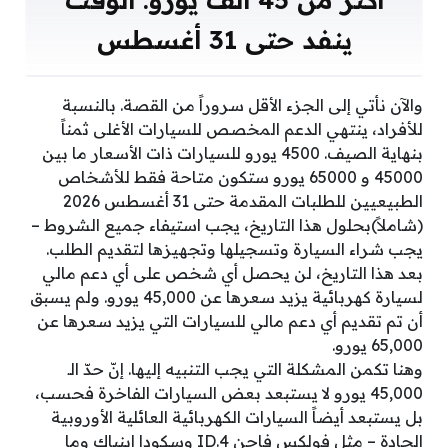
ينفد حتى 31 أغسطس
والآن نأتي إلى الجزء الأقل سروراً من القصة. بالنسبة
للأفراد، ينتهي الدعم المخصص للسيارات الأغلى ثمناً
بنهاية الصيف. 4500 يورو للسيارات ذات الأسعار ما بين
45000 و 65000 يورو ستكون متاحة فقط للأشخاص
الطبيعيين للطلبات المقدمة حتى 31 أغسطس 2026
(شاملاً)بحلول هذا التاريخ، يجب استيفاء جميع الشروط –
يجب شراء السيارة وتسجيلها وتجهيزها لتقديم الطلب.
بعد هذا التاريخ، لن يحصل أي شخص على أي دعم مالي
لسيارة كهربائية يزيد سعرها عن 45,000 يورو. ولم يسبق
أن تم تقديم أي دعم مالي للسيارات التي يزيد سعرها عن
65,000 يورو.
وهنا تكمن المشكلة التي يجب التنبيه إليها. إنّ حدّ الـ
45,000 يورو لا يستبعد بعض السيارات الفاخرة فحسب،
بل يستبعد أيضاً السيارات الكهربائية العائلية الأوروبية
الجادة – مثل فولكس فاجن ID.4 وسكودا إينياك وما