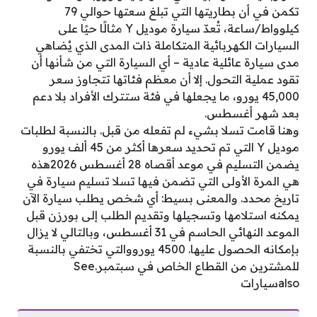
تكمن في أن بطاريتها التي تبلغ سعتها حوالي 79
كيلوواط/ساعة، تُعدّ سيارة موديل Y مثالًا حيًا على
السيارات الكهربائية المتكاملة ذات المدى الذي يُضاهي
مدى سيارة عائلية عادية – أي السيارة التي من شأنها أن
تقود عملية التحول. إلا أن معظم فئاتها تتجاوز سعر
45,000 يورو، ما يجعلها في فئة ستترك الأفراد بلا دعم
بعد شهر أغسطس.
وهنا قامت تسلا بشيء لم تفعله من قبل. بالنسبة لطلبات
موديل Y التي تم تحديد سعرها أكثر من 45 ألف يورو
يضمن التسليم في موعد أقصاه 28 أغسطس 2026هذه
هي المرة الأولى التي تضمن فيها تسلا تسليم سيارة في
تاريخ محدد. والمعنى بسيط: أي شخص يطلب سيارة الآن
يمكنه استلامها وتسجيلها وتقديم الطلب إلى بورزن قبل
الموعد النهائي الحاسم في 31 أغسطس، وبالتالي لا يزال
بإمكانه الحصول عليها. 4500 يورووالتي تختفي بالنسبة
للمشترين من القطاع الخاص في سبتمبر.See
alsoسيارات