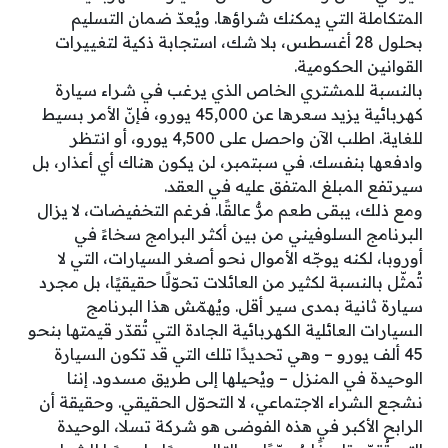
المتكاملة التي يمكنك شراؤها. ويُعدّ ضمان التسليم
بحلول 28 أغسطس، بلا شك، استجابة ذكية لتغييرات
القوانين الحكومية.
بالنسبة للمشتري الخاص الذي يرغب في شراء سيارة
كهربائية يزيد سعرها عن 45,000 يورو، فإنّ الأمر بسيط
للغاية. اطلب الآن واحصل على 4,500 يورو، أو انتظر
وادفعها بنفسك. في سبتمبر، لن يكون هناك أي أعذار، بل
سيرتفع المبلغ المتفق عليه في العقد.
ومع ذلك، يبقى طعم مرٌّ عالقًا. فرغم التخفيضات، لا يزال
البرنامج السلوفيني من بين أكثر البرامج سخاءً في
أوروبا، لكنه يوجّه الأموال نحو أصغر السيارات، التي لا
تُمثّل بالنسبة لكثير من العائلات تحوّلًا حقيقيًا، بل مجرد
سيارة ثانية بمدى سير أقل. ويُهمّش هذا البرنامج
السيارات العائلية الكهربائية الجادة التي تُقدّر قيمتها بنحو
45 ألف يورو – وهي تحديدًا تلك التي قد تكون السيارة
الوحيدة في المنزل – ويُحيلها إلى طريق مسدود. إننا
نشجع الشراء الاجتماعي، لا التحوّل الحقيقي. وحقيقة أن
الرابح الأكبر في هذه الفوضى هو شركة تسلا، الوحيدة