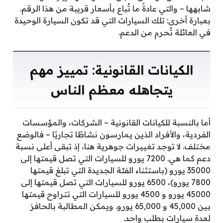
شابهها – والتي عادةً ما تُباع بأسعار قريبة من هذا الرقم.
بعبارة أخرى: تلك السيارات التي قد تكون السيارة الوحيدة
في العائلة تُحرم من الدعم.
الكيانات القانونية: تمييز مهم
يتجاهله معظم الناس
أما بالنسبة للكيانات القانونية – الشركات، والمؤسسات
الفردية، والأفراد الذين يمارسون نشاطًا تجاريًا – فالوضع
مختلف. لا توجد تغييرات جوهرية هنا، إذ تبقى أعلى نسبة
دعم كما هي. 7200 يورو للسيارات التي تصل قيمتها إلى
35000 يورو (باستثناء الفئة الجديدة التي تبلغ قيمتها
7800 يورو)، 6500 يورو للسيارات التي تصل قيمتها إلى
45000 يورو و 4500 يورو للسيارات التي تتراوح قيمتها
بين 45,000 و 65,000 يورو. ويمكن المطالبة بالحافز
لعدة سيارات بطلب واحد.