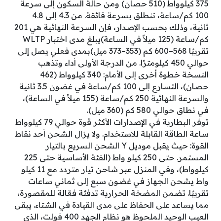
375 كيلوواط (510 حصان) ومن حالة السكون إلى سرعة
100 كم/ساعة، تنطلق بسرعة فائقة. من 4.3 إلى 4.8
ثانية، وذلك بحسب الإصدار، فإن السرعة النهائية هي 201
كم/ساعة (125 ميلاً في الساعة)يبلغ مدى اختبار WLTP
تقريبًا 568–600 كم (353–373 ميل)بمدى فعلي يصل إلى
حوالي 450 كيلومترًا. من الدرجة الأولى أداء وتذهب
النسخة خطوة أخرى إلى الأمام: 340 كيلوواط (462
حصان)، التسارع إلى 100 كم/ساعة في غضون 3.5 ثانية
والسرعة النهائية 250 كم/ساعة (155 ميلاً في الساعة)،
في نطاق حوالي 580 كم (360 ميل).
توفر البطارية في الإصدارات الأكثر قوة حوالي 79 كيلوواط
ساعة الطاقة القابلة للاستخدام. ولا يزال الشحن أحد نقاط
القوة: حيث يقبل موديل Y الشحن السريع بالتيار
المستمر. حتى 250 كيلو واط (الفئة الأساسية حتى 225
كيلوواط)، وفي المنزل عبر شاحن تيار متردد مع 11 كيلو
واط يشحن الجهاز في غضون سبع إلى ثماني ساعات
تقريبًا. تضمن المضخة الحرارية تدفئة فعّالة للمقصورة،
مما يساعد على الحفاظ على مدى القيادة في الشتاء. يبقى
العيب الوحيد الملحوظ هو نظام الجهد 400 فولت، الذي