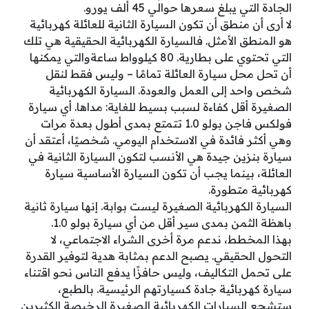
الجادة التي يبلغ سعرها حوالي 45 ألف يورو.
لا أرى أن منطق أن تكون السيارة الثانية للعائلة كهربائية
هو المنطق الأمثل. فالسيارة الكهربائية الحقيقية هي تلك
التي تحتوي على بطارية. 80 كيلوواط ساعةوالتي يمكنها
أن تحل محل سيارة العائلة تمامًا – وليس فقط لنقل
شخص واحد إلى العمل والعودة. السيارة الكهربائية
الصغيرة أقل كفاءة لسبب بسيط للغاية: مداها. أي سيارة
فولكس فاجن بولو 1.0 تتمتع بمدى أطول بعدة مرات
وهي أكثر فائدة في الاستخدام اليومي. شخصيًا، أعتقد أن
سيارة بنزين جيدة هي الأنسب لتكون السيارة الثانية في
العائلة، بينما يجب أن تكون السيارة الأساسية سيارة
كهربائية متطورة.
السيارة الكهربائية الصغيرة ليست بوابة. إنها سيارة ثانية
باهظة الثمن بمدى سير أقل من أي سيارة بولو 1.0.
بهذا المخطط، ندعم مرة أخرى الشراء الاجتماعي، لا
التحول الحقيقي. يصبح الدعم بمثابة هدية لتوفير القدرة
على تحمل التكاليف، وليس حافزًا يدفع الناس نحو اقتناء
سيارة كهربائية جادة كسيارتهم الرئيسية. بالطبع،
ستشجع السيارات الكهربائية الصغيرة الرخيصة الكثيرين