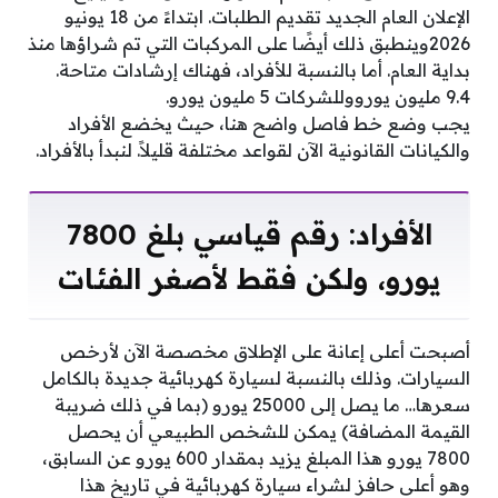
الإعلان العام الجديد تقديم الطلبات. ابتداءً من 18 يونيو
2026وينطبق ذلك أيضًا على المركبات التي تم شراؤها منذ
بداية العام. أما بالنسبة للأفراد، فهناك إرشادات متاحة.
9.4 مليون يورووللشركات 5 مليون يورو.
يجب وضع خط فاصل واضح هنا، حيث يخضع الأفراد
والكيانات القانونية الآن لقواعد مختلفة قليلاً. لنبدأ بالأفراد.
الأفراد: رقم قياسي بلغ 7800
يورو، ولكن فقط لأصغر الفئات
أصبحت أعلى إعانة على الإطلاق مخصصة الآن لأرخص
السيارات. وذلك بالنسبة لسيارة كهربائية جديدة بالكامل
سعرها… ما يصل إلى 25000 يورو (بما في ذلك ضريبة
القيمة المضافة) يمكن للشخص الطبيعي أن يحصل
7800 يورو هذا المبلغ يزيد بمقدار 600 يورو عن السابق،
وهو أعلى حافز لشراء سيارة كهربائية في تاريخ هذا