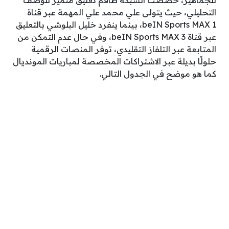
للجماهير، خصصت الشبكة طاقم تعليق متميز للوصف
التحليلي، حيث يتولى علي محمد علي المهمة عبر قناة
beIN Sports MAX 1، بينما ينفرد خليل البلوشي بالتعليق
عبر قناة beIN Sports MAX 3، وفي حال عدم التمكن من
المتابعة عبر التلفاز التقليدي، توفر المنصات الرقمية
حلولًا بديلة عبر الاشتراكات المخصصة لمباريات المونديال
كما هو موضح في الجدول التالي.