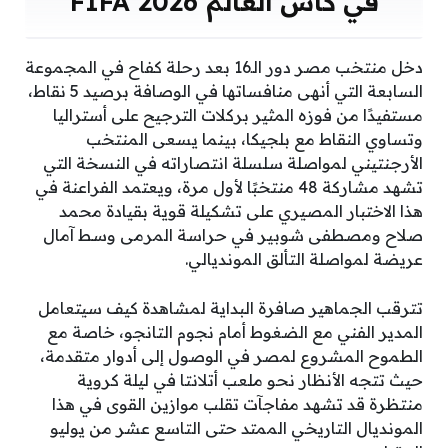
في كأس العالم FIFA 2026
دخل منتخب مصر دور الـ16 بعد رحلة كفاح في المجموعة
السابعة التي أنهى منافساتها في الوصافة برصيد 5 نقاط،
مستفيدًا من فوزه المثير بركلات الترجيح على أستراليا
وتساوي النقاط مع بلجيكا، بينما يسعى المنتخب
الأرجنتيني لمواصلة سلسلة انتصاراته في النسخة التي
تشهد مشاركة 48 منتخبًا لأول مرة، ويعتمد الفراعنة في
هذا الاختبار المصيري على تشكيلة قوية بقيادة محمد
صلاح ومصطفى شوبير في حراسة المرمى وسط آمال
عريضة لمواصلة التألق المونديالي.
تترقب الجماهير صافرة البداية لمشاهدة كيف سيتعامل
المدير الفني مع الضغوط أمام نجوم التانجو، خاصة مع
الطموح المشروع لمصر في الوصول إلى أدوار متقدمة،
حيث تتجه الأنظار نحو ملعب أتلانتا في ليلة كروية
منتظرة قد تشهد مفاجآت تقلب موازين القوى في هذا
المونديال التاريخي الممتد حتى التاسع عشر من يوليو