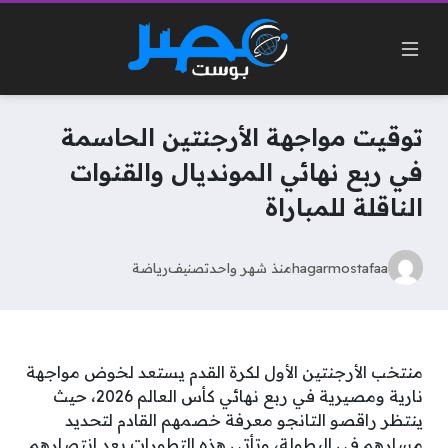
توقيت مواجهة الأرجنتين الحاسمة
في ربع نهائي المونديال والقنوات
الناقلة للمباراة
hagarmostafaa
منذ شهر واحد
تصنيف
رياضة
منتخب الأرجنتين الأول لكرة القدم يستعد لخوض مواجهة
نارية ومصيرية في ربع نهائي كأس العالم 2026، حيث
ينتظر راقصو التانجو معرفة خصمهم القادم لتحديد
مسارهم في البطولة، وتأتي هذه التطورات بعد انتصارهم