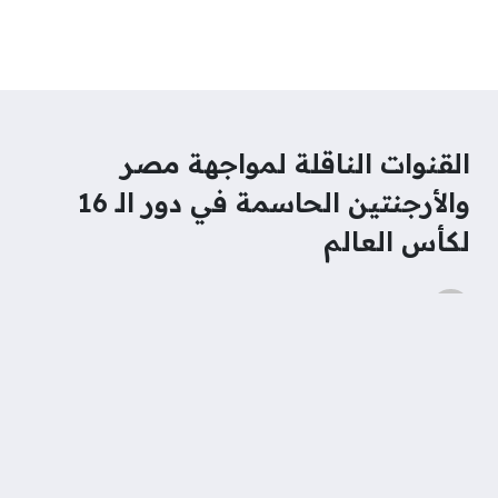
القنوات الناقلة لمواجهة مصر
والأرجنتين الحاسمة في دور الـ 16
لكأس العالم
محمد نور
منذ شهر واحد
تصنيف
رياضة
مباراة مصر والأرجنتين في دور الستة عشر ضمن
منافسات كأس العالم 2026 تعد الحدث الأبرز الذي
يستحوذ على اهتمام عشاق كرة القدم، إذ يترقب الجمهور