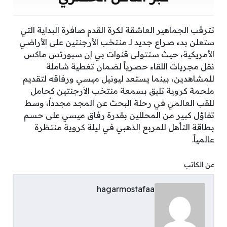
تترقب الجماهير العاشقة لكرة القدم صافرة البداية التي
ستعلن بدء صراع جديد لـ منتخب الأرجنتين على الأراضي
الأمريكية، حيث ستتولى قنوات بي إن سبورتس ماكس
نقل مجريات اللقاء حصرياً لضمان تغطية شاملة
للمشاهدين، بينما يستعد ليونيل ميسي ورفاقه لتقديم
ملحمة كروية تليق بسمعة منتخب الأرجنتين كحامل
للقب العالمي في رحلة البحث عن المجد مجدداً، وسط
تفاؤل كبير من المحللين بقدرة رفاق ميسي على حسم
بطاقة التأهل للمربع الذهبي في ليلة كروية منتظرة
عالمياً.
عن الكاتب
hagarmostafaa