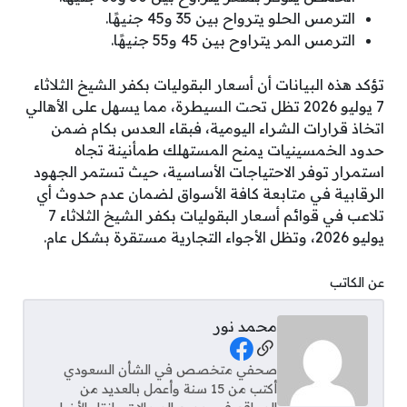
الترمس الحلو يترواح بين 35 و45 جنيهًا.
الترمس المر يتراوح بين 45 و55 جنيهًا.
تؤكد هذه البيانات أن أسعار البقوليات بكفر الشيخ الثلاثاء
7 يوليو 2026 تظل تحت السيطرة، مما يسهل على الأهالي
اتخاذ قرارات الشراء اليومية، فبقاء العدس بكام ضمن
حدود الخمسينيات يمنح المستهلك طمأنينة تجاه
استمرار توفر الاحتياجات الأساسية، حيث تستمر الجهود
الرقابية في متابعة كافة الأسواق لضمان عدم حدوث أي
تلاعب في قوائم أسعار البقوليات بكفر الشيخ الثلاثاء 7
يوليو 2026، وتظل الأجواء التجارية مستقرة بشكل عام.
عن الكاتب
محمد نور
Social Links
صحفي متخصص في الشأن السعودي
أكتب من 15 سنة وأعمل بالعديد من