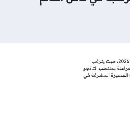
مباراة مصر والأرجنتين تمثل ذروة الإثارة في منافسات دور الستة عشر لبطولة كأس العالم 2026، حيث يترقب
فراعنة بمنتخب التانجو
 المسيرة المشرفة في