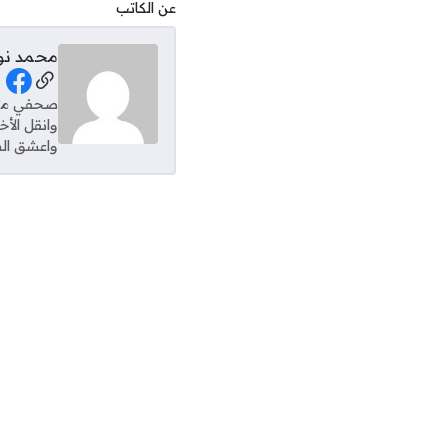
عن الكاتب
محمد نو
al Links
وانقل الأ
واعشق الس