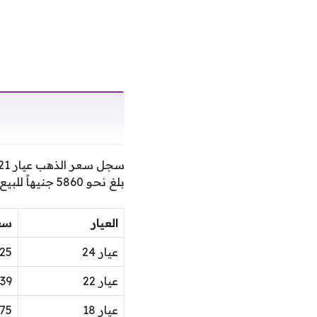
بلغ نحو 5860 جنيهاً للبيع، بينما سجل 5800 جنيه للشراء. في حين جاءت أسعار الأعيرة الأخرى وفق الجدول التالي:
العيار
سعر
عيار 24
.25
عيار 22
39
عيار 18
.75