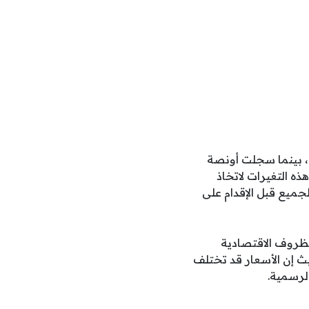
ه عند 46880 جنيهاً للبيع و46400 جنيه للشراء، بينما سجلت أونصة
 كثب هذه التغيرات لاتخاذ
جميع قبل الإقدام على
ظروف الاقتصادية
يث إن الأسعار قد تختلف
لرسمية.