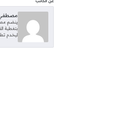
عن الكاتب
مصطفي 
ينضم مصطف
بتغطية ال
ليخدم تطل