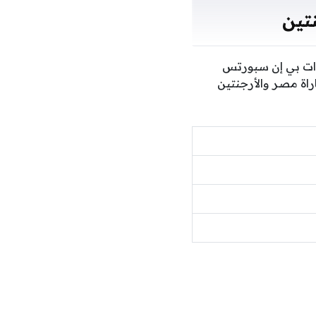
نتين
وات بي إن سبورتس
راة مصر والأرجنتين