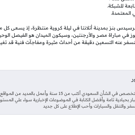
ابعة للشبكة.
 المعتمدة.
رسيدس بنز بمدينة أتلانتا في ليلة كروية منتظرة، إذ يسعى كل م
 في مباراة مصر والأرجنتين، وسيكون الميدان هو الفيصل الوحيد
ر عنه التسعين دقيقة من أحداث مثيرة ومفاجآت فنية قد تغير م
ر
Soci
صحفي متخصص في الشأن السعودي أكتب من 15 سنة وأعمل بال
خبار بحيادية تامة وأفضل الكتابة في الموضوعات الإخبارية سواء علي المستو
فر والتنقل والسيارات وأحب الإطلاع على كل جديد