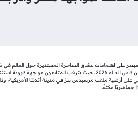
سيطر على اهتمامات عشاق الساحرة المستديرة حول العالم في ظل
لانطلاق دور الستة عشر من كأس العالم 2026، حيث يترقب المتابعون مواج
ي على أرضية ملعب مرسيدس بنز في مدينة أتلانتا الأمريكية، 
جماهيريًا مكثفًا.