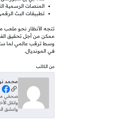
المنصات الرسمية الت
تطبيقات البث الرقمي
تتجه الأنظار نحو ملعب م
ممكن من أجل تحقيق الفوز
وسط ترقب عالمي لما ستسف
في المونديال.
عن الكاتب
محمد نو
al Links
وانقل الأ
واعشق الس