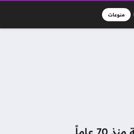
منوعات
 عاماً