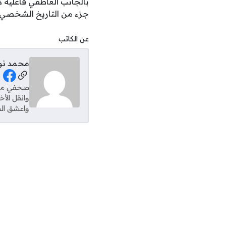
بالجانب العاطفي فاعلية 
جزء من التاريخ الشخصي ال
عن الكاتب
محمد نو
al Links
وانقل الأ
واعشق الس