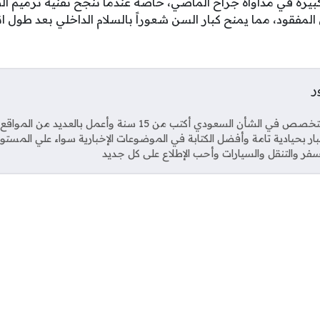
كبيرة في مداواة جراح الماضي، خاصة عندما تنجح تقنية ترميم ال
مفقود، مما يمنح كبار السن شعوراً بالسلام الداخلي بعد طول ان
ر
Soci
صحفي متخصص في الشأن السعودي أكتب من 15 سنة وأعمل بال
خبار بحيادية تامة وأفضل الكتابة في الموضوعات الإخبارية سواء علي المستو
فر والتنقل والسيارات وأحب الإطلاع على كل جديد