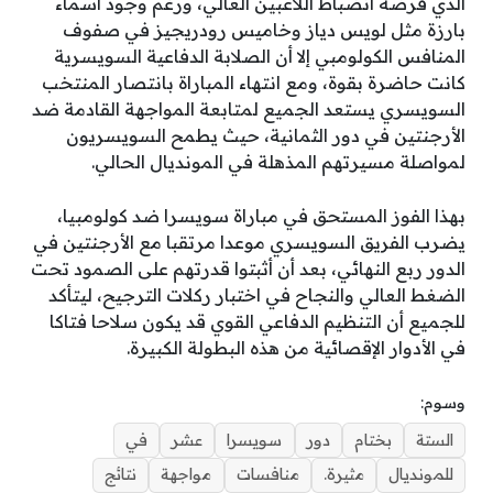
الذي فرضه انضباط اللاعبين العالي، ورغم وجود أسماء
بارزة مثل لويس دياز وخاميس رودريجيز في صفوف
المنافس الكولومبي إلا أن الصلابة الدفاعية السويسرية
كانت حاضرة بقوة، ومع انتهاء المباراة بانتصار المنتخب
السويسري يستعد الجميع لمتابعة المواجهة القادمة ضد
الأرجنتين في دور الثمانية، حيث يطمح السويسريون
لمواصلة مسيرتهم المذهلة في المونديال الحالي.
بهذا الفوز المستحق في مباراة سويسرا ضد كولومبيا،
يضرب الفريق السويسري موعدا مرتقبا مع الأرجنتين في
الدور ربع النهائي، بعد أن أثبتوا قدرتهم على الصمود تحت
الضغط العالي والنجاح في اختبار ركلات الترجيح، ليتأكد
للجميع أن التنظيم الدفاعي القوي قد يكون سلاحا فتاكا
في الأدوار الإقصائية من هذه البطولة الكبيرة.
وسوم:
الستة
بختام
دور
سويسرا
عشر
في
للمونديال
مثيرة.
منافسات
مواجهة
نتائج