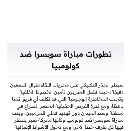
تطورات مباراة سويسرا ضد
كولومبيا
سيطر الحذر التكتيكي على مجريات اللقاء طوال التسعين
دقيقة، حيث فضل المدربون تأمين الخطوط الخلفية
وتجنب المخاطرة الهجومية التي قد تكلف أي فريق ثمنا
باهظا، ومع ندرة الفرص الحقيقية انحصر الصراع في
منطقة وسط الميدان دون تهديد فعلي للمرميين، وبدت
مباراة سويسرا ضد كولومبيا وكأنها معركة صبر ينتظر
فيها كل طرف خطأ الآخر، ومع دخول الأشواط الإضافية