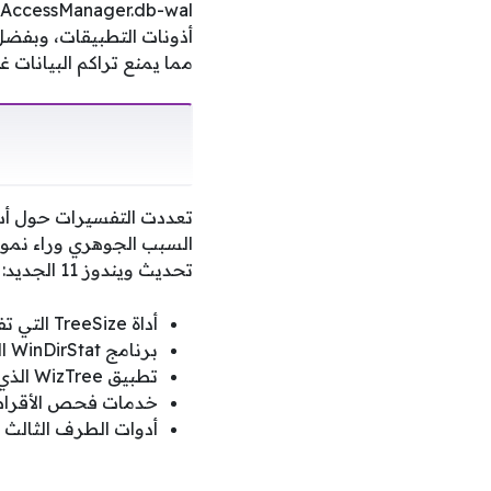
مما يمنع تراكم البيانات 
تعددت التفسيرات حول أسب
السبب الجوهري وراء نمو
تحديث ويندوز 11 الجديد:
أداة TreeSize التي تفحص المجلدات بدقة عالية.
برنامج WinDirStat المخصص لتصور توزيع المساحة.
تطبيق WizTree الذي يتميز بسرعته في رصد الملفات الكبيرة.
خدمات فحص الأقراص 
أدوات الطرف الثالث ا