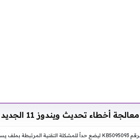
معالجة أخطاء تحديث ويندوز 11 الجديد
يأتي الإصدار الذي يحمل الرقم KB5095093 ليضع حداً للمشكلة التقنية المرتبطة بمل