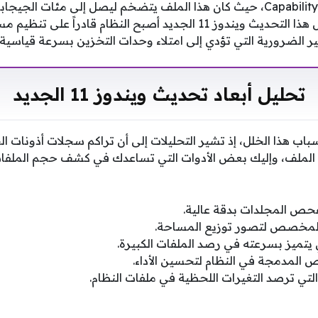
CapabilityAccessManager.db-wal، حيث كان هذا الملف يتضخم ليصل إلى مئات
أذونات التطبيقات، وبفضل هذا التحديث ويندوز 11 الجديد أصبح النظام ق
غير الضرورية التي تؤدي إلى امتلاء وحدات التخزين بسرعة قياسية.
تحليل أبعاد تحديث ويندوز 11 الجديد
اب هذا الخلل، إذ تشير التحليلات إلى أن تراكم سجلات أذونات 
 الملف، وإليك بعض الأدوات التي تساعدك في كشف حجم الملفا
المدمجة في النظام لتحسين الأداء.
لتي ترصد التغيرات اللحظية في ملفات النظام.