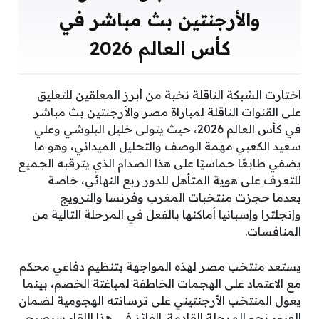
والأرجنتين بث مباشر في
كأس العالم 2026
اختارت الشبكة الناقلة نخبة من أبرز المعلقين للتعليق
على القنوات الناقلة لمباراة مصر والأرجنتين بث مباشر
في كأس العالم 2026، حيث يتولى خليل البلوشي وعلي
سعيد الكعبي مهمة الوصف والتحليل الميداني، وهو ما
يضفي طابعًا حماسيًا على هذا الصدام الذي يترقبه الجميع
للتعرف على هوية المتأهل للدور ربع النهائي، خاصة
بعدما حجزت منتخبات المغرب وفرنسا والنرويج
وإنجلترا وإسبانيا أماكنها بالفعل في المرحلة التالية من
المنافسات.
يستعد منتخب مصر لهذه المواجهة بتنظيم دفاعي محكم
مع الاعتماد على الهجمات الخاطفة لمباغتة الخصم، بينما
يعول المنتخب الأرجنتيني على ترسانته الهجومية لضمان
العبور نحو المرحلة القادمة. الفائز في هذا اللقاء سيصبح