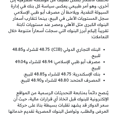
أخرى، وهو أمر طبيعي يعكس سياسة كل بنك في إدارة
السيولة النقدية. ويلاحظ أن مصرف أبو ظبي الإسلامي
سجل المستويات الأعلى في البيع، بينما تتقارب أسعار
البنوك الكبرى مثل الأهلي ومصر عند مستويات ثابتة
تقريباً. إليكم أبرز البنوك التي سجلت أسعاراً متنوعة خلال
التعاملات:
البنك التجاري الدولي (CIB): 48.75 للشراء و48.85
للبيع.
مصرف أبو ظبي الإسلامي: 48.94 للشراء و49.04
للبيع.
بنك الإسكندرية: 48.75 للشراء و48.85 للبيع.
المصرف المتحد: 48.80 للشراء و48.90 للبيع.
يُنصح دائماً بمتابعة التحديثات الرسمية من المواقع
الإلكترونية للبنوك قبل اتخاذ أي قرارات مالية، حيث أن
سعر الدولار قد يشهد تقلبات بسيطة بناءً على حركة
العرض والطلب. وتواصل البنوك المصرية تقديم خدماتها