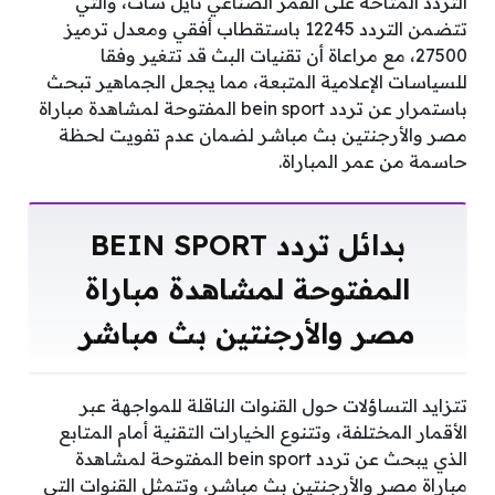
التردد المتاحة على القمر الصناعي نايل سات، والتي
تتضمن التردد 12245 باستقطاب أفقي ومعدل ترميز
27500، مع مراعاة أن تقنيات البث قد تتغير وفقا
للسياسات الإعلامية المتبعة، مما يجعل الجماهير تبحث
باستمرار عن تردد bein sport المفتوحة لمشاهدة مباراة
مصر والأرجنتين بث مباشر لضمان عدم تفويت لحظة
حاسمة من عمر المباراة.
بدائل تردد BEIN SPORT
المفتوحة لمشاهدة مباراة
مصر والأرجنتين بث مباشر
تتزايد التساؤلات حول القنوات الناقلة للمواجهة عبر
الأقمار المختلفة، وتتنوع الخيارات التقنية أمام المتابع
الذي يبحث عن تردد bein sport المفتوحة لمشاهدة
مباراة مصر والأرجنتين بث مباشر، وتتمثل القنوات التي