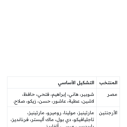
المنتخب
التشكيل الأساسي
مصر
شوبير، هاني، إبراهيم، فتحي، حافظ،
لاشين، عطية، عاشور، حسن، زيكو، صلاح.
الأرجنتين
مارتينيز، مولينا، روميرو، مارتينيز،
تاجليافيكو، دي بول، ماك أليستر، فرنانديز،
باريديس، ميسي، ألفاريز.