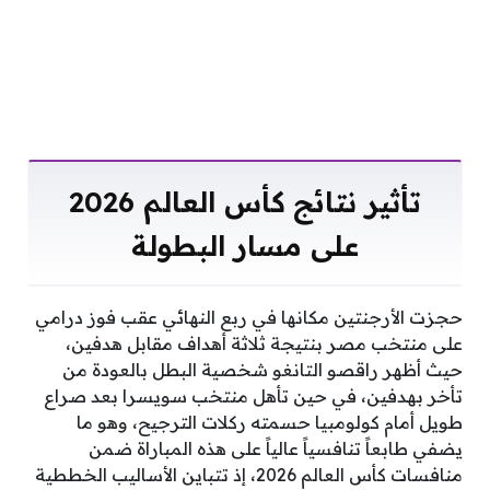
تأثير نتائج كأس العالم 2026
على مسار البطولة
حجزت الأرجنتين مكانها في ربع النهائي عقب فوز درامي
على منتخب مصر بنتيجة ثلاثة أهداف مقابل هدفين،
حيث أظهر راقصو التانغو شخصية البطل بالعودة من
تأخر بهدفين، في حين تأهل منتخب سويسرا بعد صراع
طويل أمام كولومبيا حسمته ركلات الترجيح، وهو ما
يضفي طابعاً تنافسياً عالياً على هذه المباراة ضمن
منافسات كأس العالم 2026، إذ تتباين الأساليب الخططية