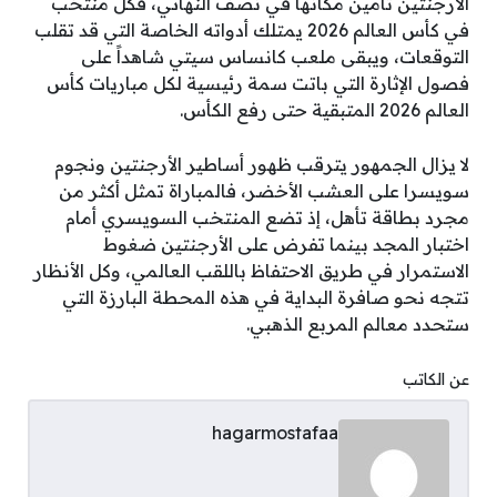
الأرجنتين تأمين مكانها في نصف النهائي، فكل منتخب
في كأس العالم 2026 يمتلك أدواته الخاصة التي قد تقلب
التوقعات، ويبقى ملعب كانساس سيتي شاهداً على
فصول الإثارة التي باتت سمة رئيسية لكل مباريات كأس
العالم 2026 المتبقية حتى رفع الكأس.
لا يزال الجمهور يترقب ظهور أساطير الأرجنتين ونجوم
سويسرا على العشب الأخضر، فالمباراة تمثل أكثر من
مجرد بطاقة تأهل، إذ تضع المنتخب السويسري أمام
اختبار المجد بينما تفرض على الأرجنتين ضغوط
الاستمرار في طريق الاحتفاظ باللقب العالمي، وكل الأنظار
تتجه نحو صافرة البداية في هذه المحطة البارزة التي
ستحدد معالم المربع الذهبي.
عن الكاتب
hagarmostafaa