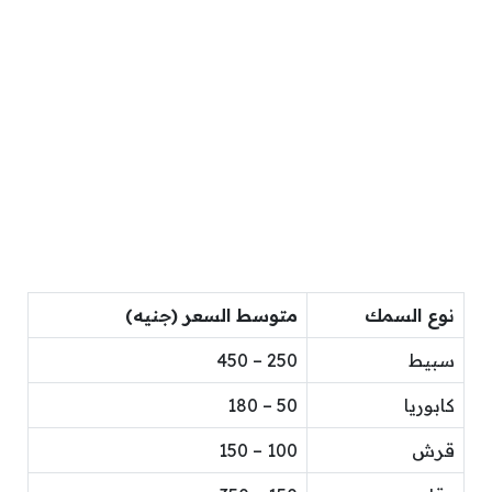
نوع السمك
متوسط السعر (جنيه)
سبيط
250 – 450
كابوريا
50 – 180
قرش
100 – 150