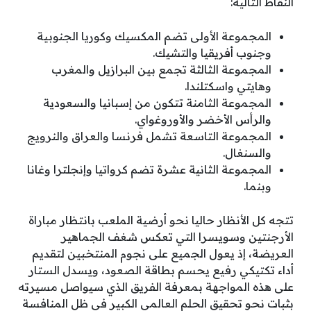
النقاط التالية:
المجموعة الأولى تضم المكسيك وكوريا الجنوبية
وجنوب أفريقيا والتشيك.
المجموعة الثالثة تجمع بين البرازيل والمغرب
وهايتي واسكتلندا.
المجموعة الثامنة تتكون من إسبانيا والسعودية
والرأس الأخضر والأوروغواي.
المجموعة التاسعة تشمل فرنسا والعراق والنرويج
والسنغال.
المجموعة الثانية عشرة تضم كرواتيا وإنجلترا وغانا
وبنما.
تتجه كل الأنظار حاليا نحو أرضية الملعب بانتظار مباراة
الأرجنتين وسويسرا التي تعكس شغف الجماهير
العريضة، إذ يعول الجميع على نجوم المنتخبين لتقديم
أداء تكتيكي رفيع يحسم بطاقة الصعود، ويسدل الستار
على هذه المواجهة بمعرفة الفريق الذي سيواصل مسيرته
بثبات نحو تحقيق الحلم العالمي الكبير في ظل المنافسة