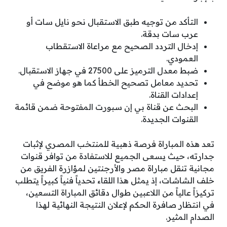
التأكد من توجيه طبق الاستقبال نحو نايل سات أو
عرب سات بدقة.
إدخال التردد الصحيح مع مراعاة الاستقطاب
العمودي.
ضبط معدل الترميز على 27500 في جهاز الاستقبال.
تحديد معامل تصحيح الخطأ كما هو موضح في
إعدادات القناة.
البحث عن قناة بي إن سبورت المفتوحة ضمن قائمة
القنوات الجديدة.
تعد هذه المباراة فرصة ذهبية للمنتخب المصري لإثبات
جدارته، حيث يسعى الجميع للاستفادة من توافر قنوات
مجانية تنقل مباراة مصر والأرجنتين لمؤازرة الفريق من
خلف الشاشات، إذ يمثل هذا اللقاء تحدياً فنياً كبيراً يتطلب
تركيزاً عالياً من اللاعبين طوال دقائق المباراة التسعين،
في انتظار صافرة الحكم لإعلان النتيجة النهائية لهذا
الصدام المثير.