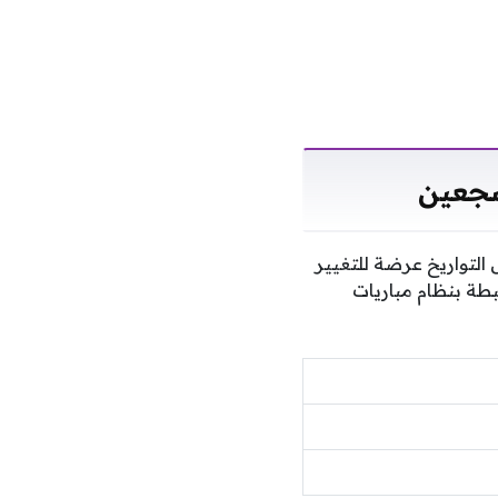
شجعين
لتواريخ عرضة للتغيير
طة بنظام مباريات