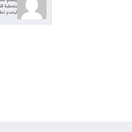
بتغطية ال
ليخدم تطل