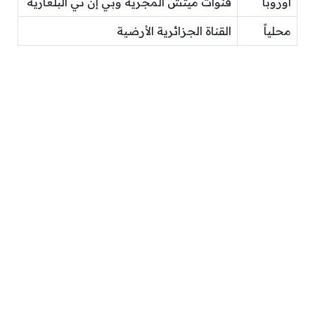
أوروبا
قنوات ميتش المجرية وبي إن تي البلغارية
محلياً
القناة الجزائرية الأرضية