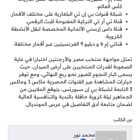
كأس العالم.
شبكة قنوات بي إن تي البلغارية على مختلف الأقمار.
قناة تي آر تي التركية المفتوحة للبث الرقمي.
قناة داس إرستي الألمانية المخصصة لنقل الأنشطة
الكروية.
قناتي إم 6 و دبليو 9 الفرنسيتين عبر أقمار مختلفة.
تمثل مواجهة منتخب مصر والأرجنتين اختبارا في غاية
الصعوبة لقدرات المنتخبين على أرض الميدان، حيث
يسعى كبار النجوم للعبور نحو ربع النهائي، ومع توفر
خيارات المشاهدة عبر القنوات الحصرية ماكس 1 وماكس
3 التابعة لشبكة بي إن سبورتس، يتوقع الملايين من
الجماهير ليلة كروية حافلة بالندية والتنافسية العالية
لضمان متابعة أدق التفاصيل في عرس المونديال.
عن الكاتب
محمد نور