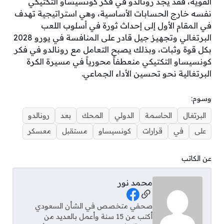
القوية، فقد يجد رونالدو في فكر كونسيساو التكتيكي
نفسه خارج الحسابات الأساسية، وهي استراتيجية تهدف
في المقام الأول إلى إحداث ثورة في أسلوب اللعب
البرتغالي وتجهيز جيل قادر على المنافسة في يورو 2028
بكل قوة وثبات، وبذلك يصبح التعامل مع رونالدو في فكر
كونسيساو التكتيكي منعطفاً محورياً في مسيرة الكرة
البرتغالية نحو تحسين الأداء الجماعي.
وسوم:
البرتغال
الحاسمة
الدولي
المحك
بعد
رونالدو
على
في
قرارات
كونسيساو
مستقبل
معسكر
عن الكاتب
محمد نور
Social Links
صحفي متخصص في الشأن السعودي
أكتب من 15 سنة وأعمل بالعديد من