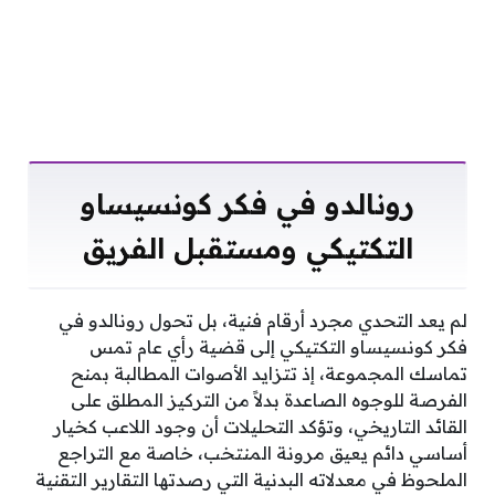
رونالدو في فكر كونسيساو
التكتيكي ومستقبل الفريق
لم يعد التحدي مجرد أرقام فنية، بل تحول رونالدو في
فكر كونسيساو التكتيكي إلى قضية رأي عام تمس
تماسك المجموعة، إذ تتزايد الأصوات المطالبة بمنح
الفرصة للوجوه الصاعدة بدلاً من التركيز المطلق على
القائد التاريخي، وتؤكد التحليلات أن وجود اللاعب كخيار
أساسي دائم يعيق مرونة المنتخب، خاصة مع التراجع
الملحوظ في معدلاته البدنية التي رصدتها التقارير التقنية