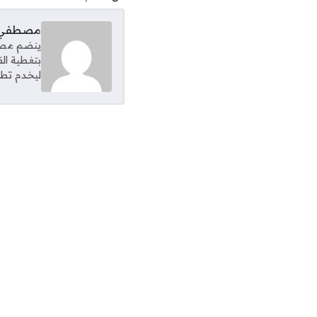
مصطفي 
ينضم مصطف
بتغطية ال
ليخدم تطل