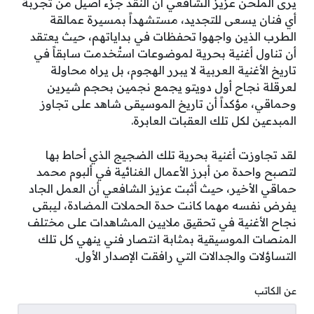
يرى الملحن عزيز الشافعي أن النقد جزء أصيل من تجربة
أي فنان يسعى للتجديد، مستشهداً بمسيرة عمالقة
الطرب الذين واجهوا تحفظات في بداياتهم، حيث يعتقد
أن تناول أغنية بحرية لموضوعات استُخدمت سابقاً في
تاريخ الأغنية العربية لا يبرر الهجوم، بل يراه محاولة
لعرقلة نجاح أول دويتو يجمع نجمين بحجم شيرين
وحماقي، مؤكداً أن تاريخ الموسيقى شاهد على تجاوز
المبدعين لكل تلك العقبات العابرة.
لقد تجاوزت أغنية بحرية تلك الضجيج الذي أحاط بها
لتصبح واحدة من أبرز الأعمال الغنائية في ألبوم محمد
حماقي الأخير، حيث أثبت عزيز الشافعي أن العمل الجاد
يفرض نفسه مهما كانت حدة الحملات المضادة، ليبقى
نجاح الأغنية في تحقيق ملايين المشاهدات على مختلف
المنصات الموسيقية بمثابة انتصار فني ينهي كل تلك
التساؤلات والجدالات التي رافقت الإصدار الأول.
عن الكاتب