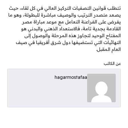
تتطلب قوانين التصفيات التركيز العالي في كل لقاء، حيث
يصعد متصدر الترتيب والوصيف مباشرة للبطولة، وهو ما
يفرض على الفراعنة التعامل مع موعد مباراة مصر
القادمة بجدية تامة، فالاستعداد الذهني والبدني هو
المفتاح الوحيد لتجاوز هذه المرحلة والوصول إلى
النهائيات التي تستضيفها دول شرق أفريقيا في صيف
العام المقبل.
عن الكاتب
hagarmostafaa