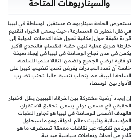
والسيناريوهات المتاحة
تستعرض الحلقة سيناريوهات مستقبل الوساطة في ليبيا
في ظل التطورات المتسارعة، حيث يسعى الخبراء لتقديم
قراءة دقيقة حول إمكانية تحول هذه التدخلات الدولية إلى
خارطة طريق عملية تنهي حقبة الانقسام، فالتحدي الأكبر
يكمن في مدى نجاح الوساطة في ليبيا في إيجاد صيغة
توافقية ترضي الجميع وتضمن انتقالا سلميا للسلطة،
خاصة أن تعدد المبادرات يفرض تحديا تنظيميا كبيرا على
الساحة الليبية، مما يتطلب تنسيقا عاليا لتجنب تضارب
الأدوار بين الوسطاء.
إن إيجاد أرضية مشتركة بين الفرقاء الليبيين يظل الاختبار
الحقيقي لأي مسعى دولي يسعى لتحقيق الاستقرار،
فالهدف الأسمى للوساطة في ليبيا هو تجاوز العقبات
المؤسساتية وتثبيت دعائم الدولة، وهو ما سيحاول
البرنامج تفكيكه عبر نقاشات معمقة تستشرف ما هو
قادم من أحداث وتفاعلات سياسية ميدانية.