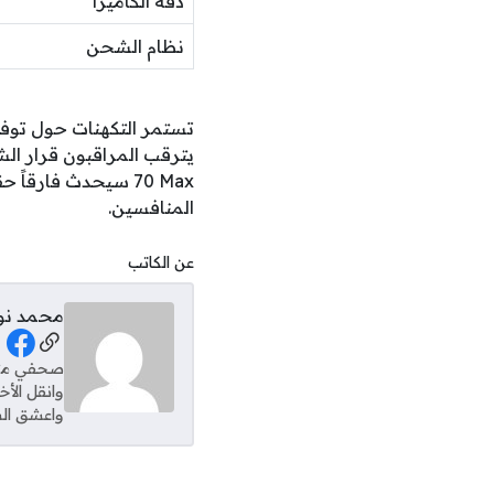
دقة الكاميرا
نظام الشحن
70 Max سيحدث فارقاً
المنافسين.
عن الكاتب
محمد نو
al Links
وانقل الأ
واعشق الس