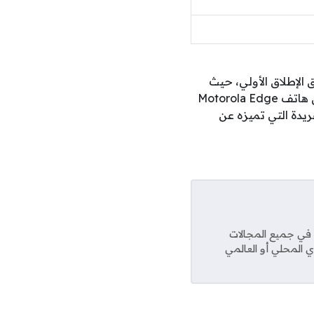
ق العالمية خارج نطاق الإطلاق الأولي، حيث
يترقب المراقبون قرار الشركة بشأن توسيع نطاق التوزيع، فإذا صدقت هذه التسريبات، فإن هاتف Motorola Edge
لفريدة التي تميزه عن
عديد من المواقع في جميع المجالات
ي المحلي أو العالمي