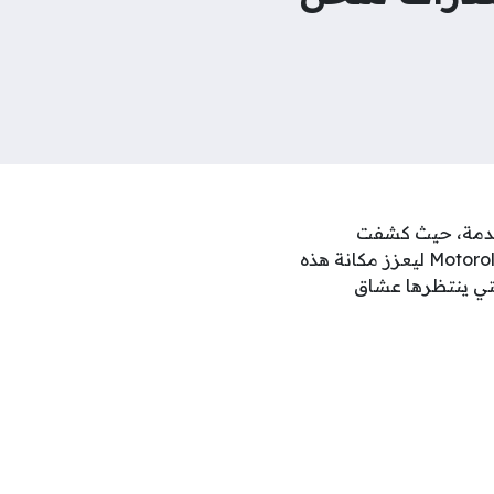
 المتقدمة، حيث كشفت
الإعلانات التشويقية عن ملامح التصميم الجديد ومزايا تقنية فائقة، إذ يأتي Motorola Edge 70 Max ليعزز مكانة هذه
لتي ينتظرها عشاق