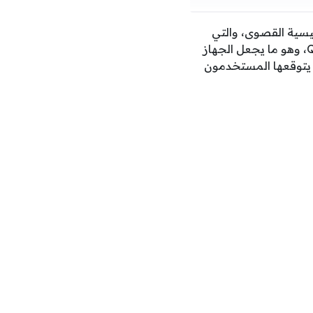
 الطاقة المغناطيسية القصوى، والتي
تتيح للمستخدمين تجربة شحن لاسلكي متطورة بفضل دعم معيار الشحن القياسي Qi 2.2.1، وهو ما يجعل الجهاز
ي يتوقعها المستخدمون