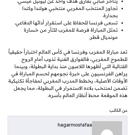
يتأخر مبابي بفارق هدف واحد عن ليونيل ميسي.
تجاوز المنتخب المغربي منتخبي هولندا وكندا
بجدارة.
تسعى فرنسا للحفاظ على استقرار أدائها الدفاعي.
تمثل المباراة فرصة للمغرب للثأر من خسارة
مونديال قطر.
تعد مباراة المغرب وفرنسا في كأس العالم اختباراً حقيقياً
للطموح المغربي، فالفوارق الفنية تذوب أمام الروح
القتالية التي أظهرها اللاعبون منذ بداية البطولة، وبينما
يراهن الفرنسيون على خبرة نجومهم لحسم المباراة في
الأوقات الأصلية، يخطط المدرب المغربي لمفاجأة تكتيكية
تضمن لمنتخب بلاده الاستمرار في البطولة، مما يجعل
هذه الموقعة محط أنظار العالم بأسره.
عن الكاتب
hagarmostafaa