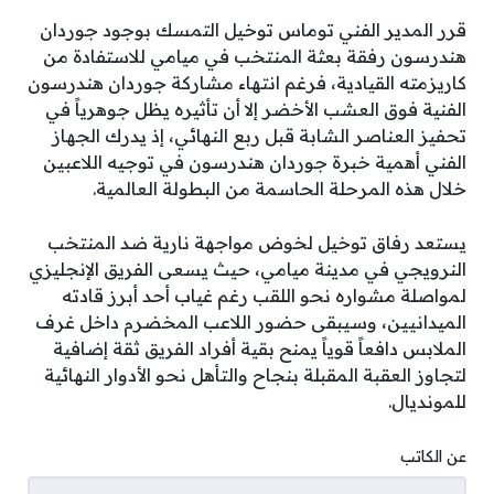
قرر المدير الفني توماس توخيل التمسك بوجود جوردان
هندرسون رفقة بعثة المنتخب في ميامي للاستفادة من
كاريزمته القيادية، فرغم انتهاء مشاركة جوردان هندرسون
الفنية فوق العشب الأخضر إلا أن تأثيره يظل جوهرياً في
تحفيز العناصر الشابة قبل ربع النهائي، إذ يدرك الجهاز
الفني أهمية خبرة جوردان هندرسون في توجيه اللاعبين
خلال هذه المرحلة الحاسمة من البطولة العالمية.
يستعد رفاق توخيل لخوض مواجهة نارية ضد المنتخب
النرويجي في مدينة ميامي، حيث يسعى الفريق الإنجليزي
لمواصلة مشواره نحو اللقب رغم غياب أحد أبرز قادته
الميدانيين، وسيبقى حضور اللاعب المخضرم داخل غرف
الملابس دافعاً قوياً يمنح بقية أفراد الفريق ثقة إضافية
لتجاوز العقبة المقبلة بنجاح والتأهل نحو الأدوار النهائية
للمونديال.
عن الكاتب