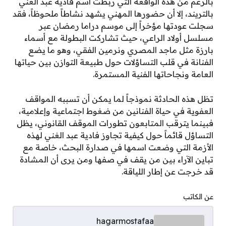
بالرغم من هذه الواقعة التي ربطت اسم فادية عبد الغني
بالتريند، إلا أن حضورها المهني يشهد نشاطاً ملحوظاً، فقد
سجلت عودتها مؤخراً إلى موسم دراما رمضان عبر
مسلسل أولاد الراعي، حيث تشاركت البطولة مع أسماء
بارزة مثل ماجد المصري ونرمين الفقي، وهو ما يضع
الفنانة في قلب التساؤلات حول طبيعة التوازن بين حياتها
العامة ونجاحاتها الفنية المستمرة.
تظل هذه الحادثة نموذجاً لما يمكن أن تسببه المواقف
العفوية في حياة الفنانين من ضغوط اجتماعية وإعلامية،
فبينما يترقب المتابعون تطورات الموقف القانوني، يظل
التساؤل قائماً حول كيفية تجاوز فادية عبد الغني لهذه
الأزمة التي وضعت اسمها في صدارة البحث، خاصة مع
تباين الآراء بين من يقف في صفها ومن يرى أن المشادة
قد خرجت عن إطار اللياقة.
عن الكاتب
hagarmostafaa